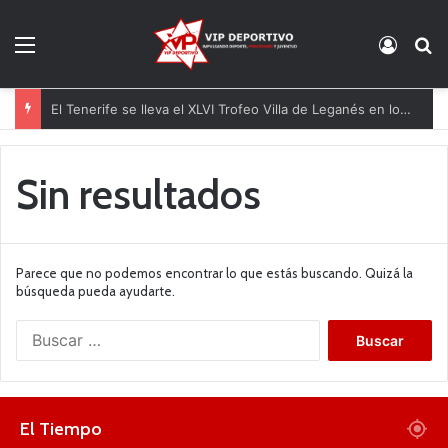
Menú
Acces
B
El Tenerife se lleva el XLVI Trofeo Villa de Leganés en los penaltis
Sin resultados
Parece que no podemos encontrar lo que estás buscando. Quizá la
búsqueda pueda ayudarte.
B
u
s
c
a
El Tiempo
r