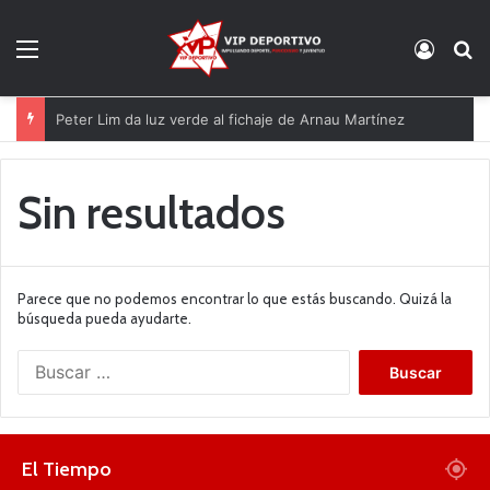
Menú
Acces
B
Peter Lim da luz verde al fichaje de Arnau Martínez
Sin resultados
Parece que no podemos encontrar lo que estás buscando. Quizá la
búsqueda pueda ayudarte.
B
u
s
c
a
El Tiempo
r