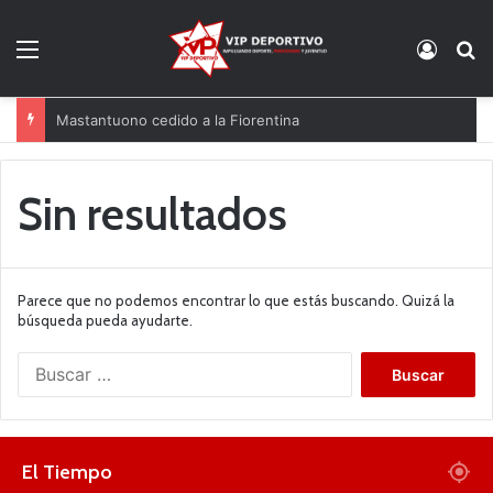
Menú
Acces
B
Mastantuono cedido a la Fiorentina
Sin resultados
Parece que no podemos encontrar lo que estás buscando. Quizá la
búsqueda pueda ayudarte.
B
u
s
c
a
El Tiempo
r