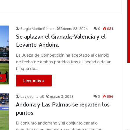
Sergio Martín Gómez
febrero 23, 2024
0
931
Se aplazan el Granada-Valencia y el
Levante-Andorra
La Jueza de Competición ha aceptado el cambio
de fecha de ambos partidos tras el incendio de un
bloque de…
is
Leer más »
davidventura8
marzo 3, 2023
0
694
Andorra y Las Palmas se reparten los
puntos
El conjunto andorrano y el conjunto canario
empatan en un encuentro en donde el equipo