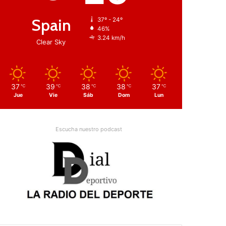
Spain
37º - 24º
46%
3.24 km/h
Clear Sky
37
39
38
38
37
℃
℃
℃
℃
℃
Jue
Vie
Sáb
Dom
Lun
Escucha nuestro podcast