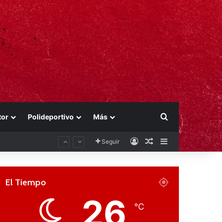
Buscar por
tor
Polideportivo
Más
Acceso
Publicación al aza
Barra lateral
Seguir
El Tiempo
26
℃