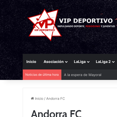
Inicio
Asociación
LaLiga
LaLiga 2
Noticias de última hora
A la espera de Mayoral
Inicio
/
Andorra FC
Andorra FC