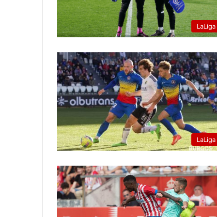
LaLiga
LaLiga