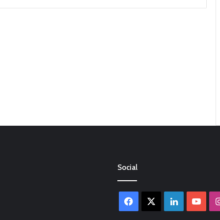
Social
Facebook
X
LinkedIn
You