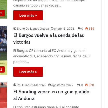
canario se topó varias veces…
 2
Leer más »
Bruno De Llanos Ortega
enero 15, 2023
0
385
El Burgos vuelve a la senda de las
victorias
El Burgos CF remonta al FC Andorra y gana el
encuentro 2-1, acabando con la mala racha de 5
partidos…
 2
Leer más »
Raul Linares Martorell
agosto 20, 2022
0
370
El Sporting vence en un gran partido
al Andorra
El conjunto asturiano gana 4-1 al conjunto