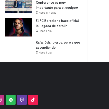
Conference es muy
importante para el equipo»
Hace 11 horas
El FC Barcelona hace oficial
la llegada de Kerolin
Hace 1 día
Rafa Jódar pierde, pero sigue
ascendiendo
Hace 1 día
Tube
Instagram
Spotify
Twitch
TikTok