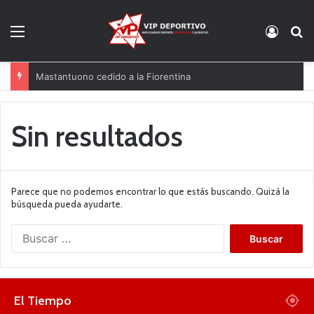
Menú
Acces
B
Mastantuono cedido a la Fiorentina
Sin resultados
Parece que no podemos encontrar lo que estás buscando. Quizá la
búsqueda pueda ayudarte.
B
u
s
c
a
El Tiempo
r