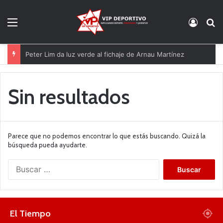
Menú
Acces
B
Peter Lim da luz verde al fichaje de Arnau Martínez
Sin resultados
Parece que no podemos encontrar lo que estás buscando. Quizá la
búsqueda pueda ayudarte.
B
u
s
c
a
El Tiempo
r