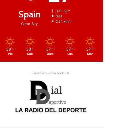
Spain
39º - 25º
38%
2.24 km/h
Clear Sky
39
38
37
37
37
℃
℃
℃
℃
℃
Vie
Sáb
Dom
Lun
Mar
Escucha nuestro podcast