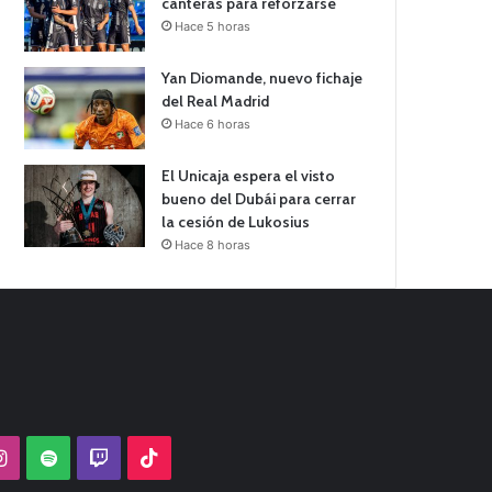
canteras para reforzarse
Hace 5 horas
Yan Diomande, nuevo fichaje
del Real Madrid
Hace 6 horas
El Unicaja espera el visto
bueno del Dubái para cerrar
la cesión de Lukosius
Hace 8 horas
Tube
Instagram
Spotify
Twitch
TikTok