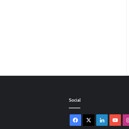
Social
Facebook
X
LinkedIn
You