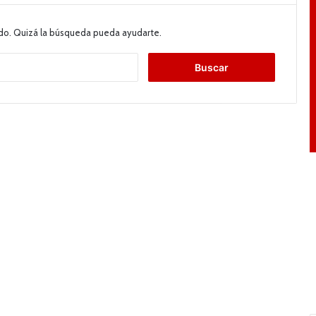
do. Quizá la búsqueda pueda ayudarte.
B
u
s
c
a
r
: