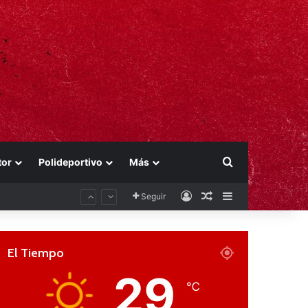
Buscar por
tor
Polideportivo
Más
Acceso
Publicación al aza
Barra lateral
Seguir
El Tiempo
29
℃