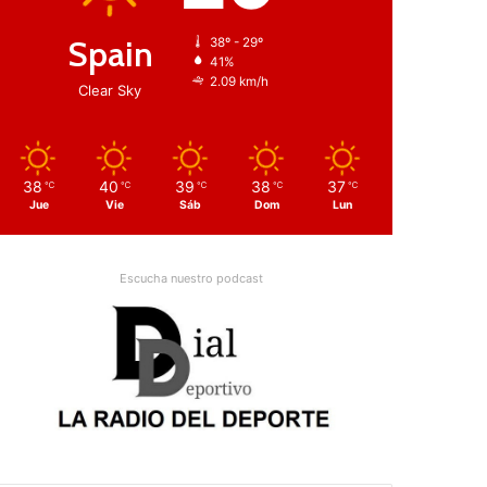
Spain
38º - 29º
41%
2.09 km/h
Clear Sky
38
40
39
38
37
℃
℃
℃
℃
℃
Jue
Vie
Sáb
Dom
Lun
Escucha nuestro podcast