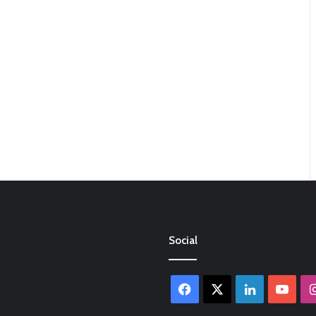
Social
Facebook
X
LinkedIn
You