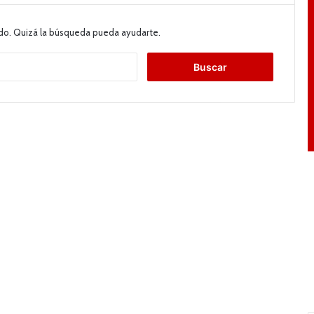
do. Quizá la búsqueda pueda ayudarte.
B
u
s
c
a
r
: