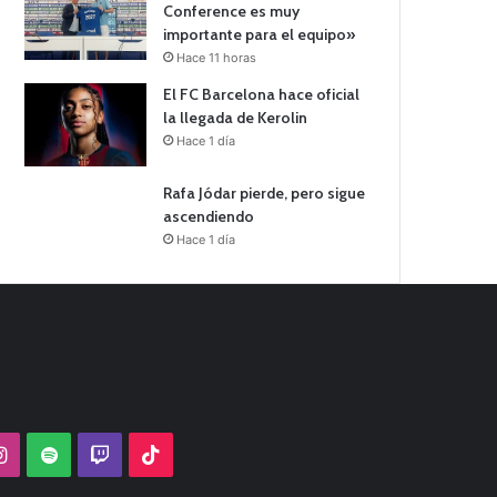
Conference es muy
importante para el equipo»
Hace 11 horas
El FC Barcelona hace oficial
la llegada de Kerolin
Hace 1 día
Rafa Jódar pierde, pero sigue
ascendiendo
Hace 1 día
Tube
Instagram
Spotify
Twitch
TikTok