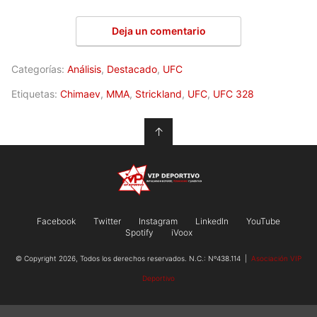
Deja un comentario
Categorías:
Análisis
,
Destacado
,
UFC
Etiquetas:
Chimaev
,
MMA
,
Strickland
,
UFC
,
UFC 328
↑
Facebook
Twitter
Instagram
LinkedIn
YouTube
Spotify
iVoox
© Copyright 2026, Todos los derechos reservados. N.C.: Nº438.114 |
Asociación VIP
Deportivo