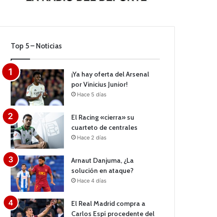
Top 5 – Noticias
¡Ya hay oferta del Arsenal
por Vinicius Junior!
Hace 5 días
El Racing «cierra» su
cuarteto de centrales
Hace 2 días
Arnaut Danjuma, ¿La
solución en ataque?
Hace 4 días
El Real Madrid compra a
Carlos Espí procedente del