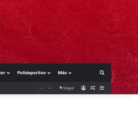
Buscar por
tor
Polideportivo
Más
Acceso
Publicación al aza
Barra lateral
Seguir