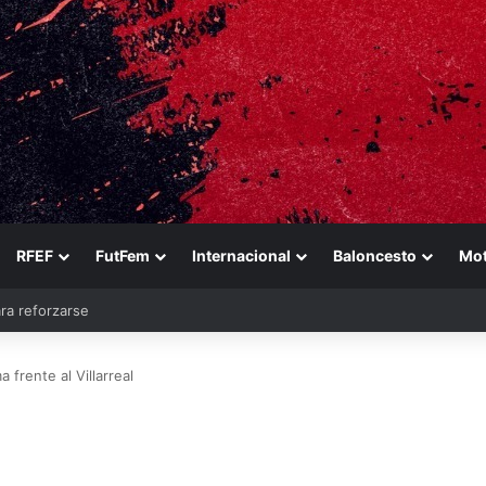
RFEF
FutFem
Internacional
Baloncesto
Mo
 Real Madrid
a frente al Villarreal