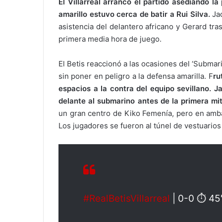
El Villarreal arrancó el partido asediando l
amarillo estuvo cerca de batir a Rui Silva.
Jac
asistencia del delantero africano y Gerard tr
primera media hora de juego.
El Betis reaccionó a las ocasiones del ‘Submar
sin poner en peligro a la defensa amarilla. F
ru
espacios a la contra del equipo sevillano. 
delante al submarino antes de la primera mi
un gran centro de Kiko Femenía, pero en amba
Los jugadores se fueron al túnel de vestuarios
#RealBetisVillarreal
| 0-0 ⏱ 45'