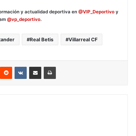
formación y actualidad deportiva en
@VIP_Deportivo
y
ram
@vp_deportivo
.
tander
Real Betis
Villarreal CF
Reddit
VKontakte
Compartir por correo electrónico
Imprimir