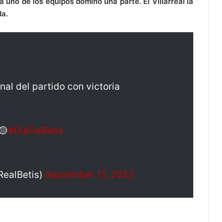
a uno de los equipos dominó una parte. El Villarreal la
da.
al del partido con victoria
🟡
#DíaDeBetis
RealBetis)
September 11, 2022