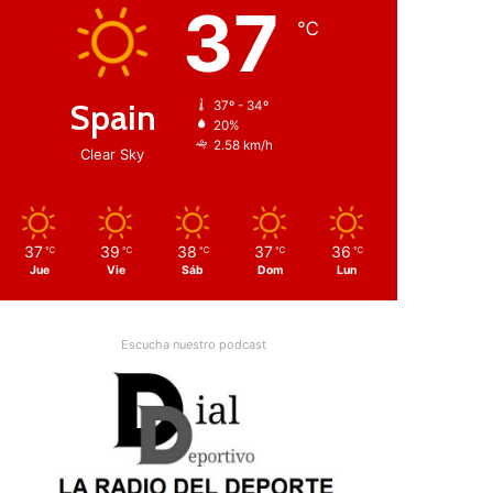
37
℃
Spain
37º - 34º
20%
2.58 km/h
Clear Sky
37
39
38
37
36
℃
℃
℃
℃
℃
Jue
Vie
Sáb
Dom
Lun
Escucha nuestro podcast