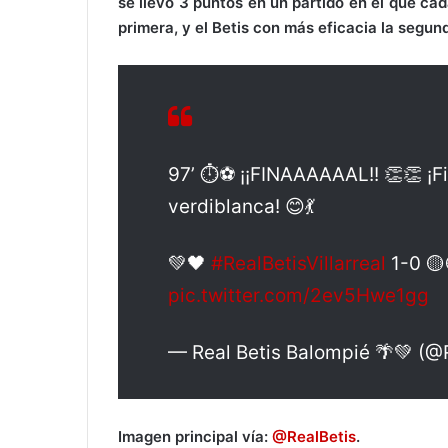
se llevó 3 puntos en un partido en el que cad
primera, y el Betis con más eficacia la segun
97’ ⏱⚽ ¡¡FINAAAAAAL!! 👏👏 ¡Fin
verdiblanca! 😊💃
💚🖤
#RealBetisVillarreal
1-0 🟡
pic.twitter.com/2ev5Hwe1gg
— Real Betis Balompié 🌴💚 (@
Imagen principal vía:
@RealBetis
.