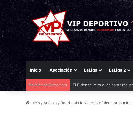
Inicio
Asociación
LaLiga
LaLiga 2
Noticias de última hora
Yan Diomande, nuevo fichaje del
Inicio
/
Análisis
/
Rodri guía la victoria bética por la mínim