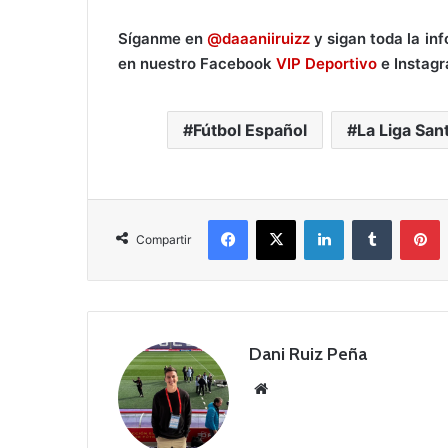
Síganme en
@daaaniiruizz
y sigan toda la in
en nuestro Facebook
VIP Deportivo
e Instag
Fútbol Español
La Liga San
Facebook
X
LinkedIn
Tumblr
Pinterest
Compartir
Dani Ruiz Peña
Siti
o
we