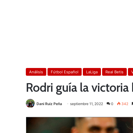
Análisis
Fútbol Español
LaLiga
Real Betis
V
Rodri guía la victoria
Dani Ruiz Peña
septiembre 11, 2022
0
342