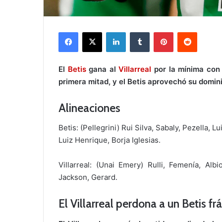
Facebook
X
LinkedIn
Tumblr
Pinterest
Reddit
El
Betis
gana al
Villarreal
por la mínima con 
primera mitad, y el Betis aprovechó su domini
Alineaciones
Betis: (Pellegrini) Rui Silva, Sabaly, Pezella, 
Luiz Henrique, Borja Iglesias.
Villarreal: (Unai Emery) Rulli, Femenía, Alb
Jackson, Gerard.
El Villarreal perdona a un Betis frá