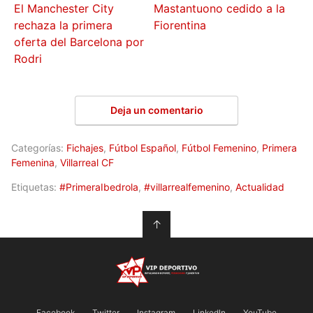
El Manchester City
Mastantuono cedido a la
rechaza la primera
Fiorentina
oferta del Barcelona por
Rodri
Deja un comentario
Categorías:
Fichajes
,
Fútbol Español
,
Fútbol Femenino
,
Primera
Femenina
,
Villarreal CF
Etiquetas:
#PrimeraIbedrola
,
#villarrealfemenino
,
Actualidad
↑
Facebook
Twitter
Instagram
LinkedIn
YouTube