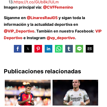
13.
https://t.co/GUb8kj1ULm
pic.twitter.com/ElQnx0cKmC
Imagen principal vía:
@CVFFemenino
— Villarreal CF Femenino (@CVFFemenino)
July 1,
Síganme en
@LinaresRaul05
y sigan toda la
2022
información y la actualidad deportiva en
@VIP_Deportivo
. También en nuestro Facebook:
VIP
Deportivo
e Instagram
@vp_deportivo
.
Publicaciones relacionadas