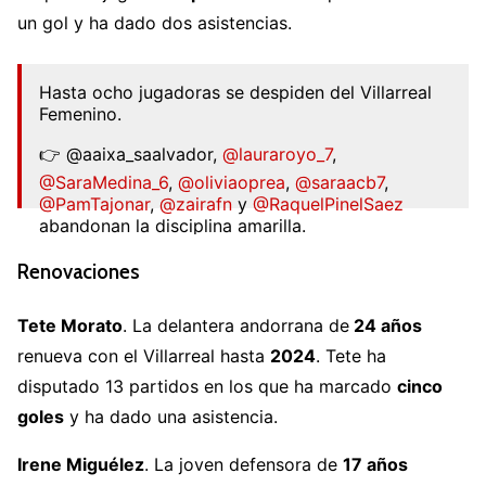
un gol y ha dado dos asistencias.
Hasta ocho jugadoras se despiden del Villarreal
Femenino.
👉 @aaixa_saalvador,
@lauraroyo_7
,
@SaraMedina_6
,
@oliviaoprea
,
@saraacb7
,
@PamTajonar
,
@zairafn
y
@RaquelPinelSaez
abandonan la disciplina amarilla.
Gràcies de tot cor,
#groguetes
💛!
Renovaciones
🔗
https://t.co/FvRHkEYH3f
Tete Morato
. La delantera andorrana de
24 años
pic.twitter.com/ku5FbuDxZc
renueva con el Villarreal hasta
2024
. Tete ha
— Villarreal CF Femenino (@CVFFemenino)
June
disputado 13 partidos en los que ha marcado
cinco
8, 2022
goles
y ha dado una asistencia.
Irene Miguélez
. La joven defensora de
17 años