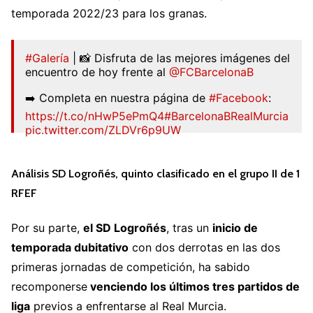
temporada 2022/23 para los granas.
#Galería
| 📸 Disfruta de las mejores imágenes del
encuentro de hoy frente al
@FCBarcelonaB
➡️ Completa en nuestra página de
#Facebook
:
https://t.co/nHwP5ePmQ4
#BarcelonaBRealMurcia
pic.twitter.com/ZLDVr6p9UW
— Real Murcia CF (@realmurciacfsad)
September
24, 2022
Análisis SD Logroñés, quinto clasificado en el grupo II de 1
RFEF
Por su parte,
el SD Logroñés
, tras un
inicio de
temporada dubitativo
con dos derrotas en las dos
primeras jornadas de competición, ha sabido
recomponerse
venciendo los últimos tres partidos de
liga
previos a enfrentarse al Real Murcia.