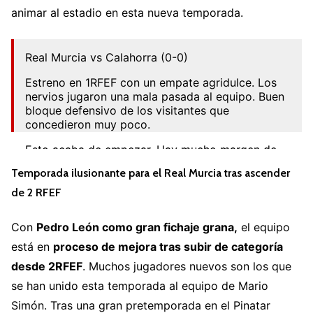
animar al estadio en esta nueva temporada.
Real Murcia vs Calahorra (0-0)
Estreno en 1RFEF con un empate agridulce. Los
nervios jugaron una mala pasada al equipo. Buen
bloque defensivo de los visitantes que
concedieron muy poco.
Esto acaba de empezar. Hay mucho margen de
mejora en esta plantilla.
Temporada ilusionante para el Real Murcia tras ascender
La afición de 10.
pic.twitter.com/sqaA9R9Ufs
de 2 RFEF
— Real Murcianismo (@RealMurcianismo)
August
Con
Pedro León como gran fichaje grana,
el equipo
27, 2022
está en
proceso de mejora tras subir de categoría
desde 2RFEF
. Muchos jugadores nuevos son los que
se han unido esta temporada al equipo de Mario
Simón. Tras una gran pretemporada en el Pinatar