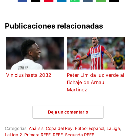
Publicaciones relacionadas
Vinicius hasta 2032
Peter Lim da luz verde al
fichaje de Arnau
Martínez
Deja un comentario
Categorías:
Análisis
,
Copa del Rey
,
Fútbol Español
,
LaLiga
,
LaLiga 2
,
Primera RFEF
,
RFEF
,
Segunda RFEF