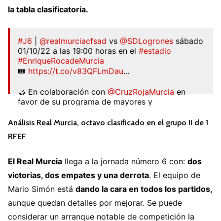
la tabla clasificatoria.
#J6
|
@realmurciacfsad
vs
@SDLogrones
sábado
01/10/22 a las 19:00 horas en el
#estadio
#EnriqueRocadeMurcia
🎟️
https://t.co/v83QFLmDau
…
🤝 En colaboración con
@CruzRojaMurcia
en
favor de su programa de mayores y
discapacidad.
#MayoresMuchoQueAportar
#RealMurciaSDLogro
Análisis Real Murcia, octavo clasificado en el grupo II de 1
ñés
RFEF
— Real Murcia CF (@realmurciacfsad)
September
28, 2022
El Real Murcia
llega a la jornada número 6 con:
dos
victorias, dos empates y una derrota
. El equipo de
Mario Simón está
dando la cara en todos los partidos,
aunque quedan detalles por mejorar. Se puede
considerar un arranque notable de competición la