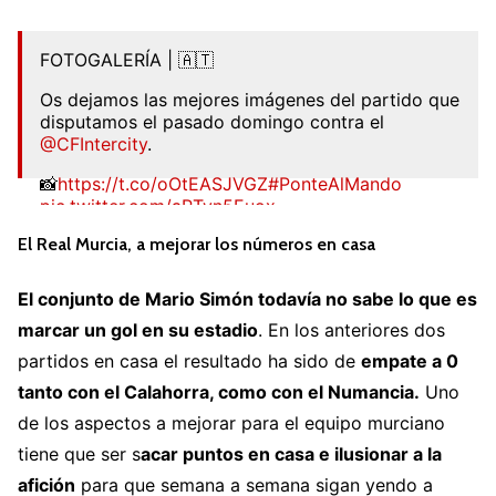
FOTOGALERÍA | 🇦🇹
Os dejamos las mejores imágenes del partido que
disputamos el pasado domingo contra el
@CFIntercity
.
📸
https://t.co/oOtEASJVGZ
#PonteAlMando
pic.twitter.com/aRTyn5Euox
El Real Murcia, a mejorar los números en casa
— SD Logroñés (@SDLogrones)
September 27,
2022
El conjunto de Mario Simón todavía no sabe lo que es
marcar un gol en su estadio
. En los anteriores dos
partidos en casa el resultado ha sido de
empate a 0
tanto con el Calahorra, como con el Numancia.
Uno
de los aspectos a mejorar para el equipo murciano
tiene que ser s
acar puntos en casa e ilusionar a la
afición
para que semana a semana sigan yendo a