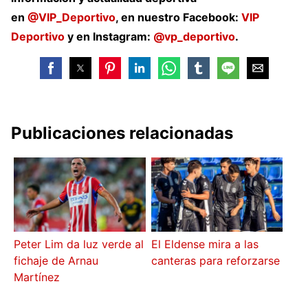
en
@VIP_Deportivo
, en nuestro Facebook:
VIP
Deportivo
y en Instagram:
@vp_deportivo
.
Publicaciones relacionadas
Peter Lim da luz verde al
El Eldense mira a las
fichaje de Arnau
canteras para reforzarse
Martínez