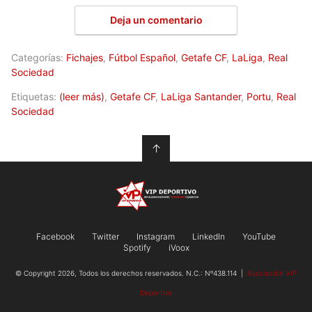
Deja un comentario
Categorías:
Fichajes
,
Fútbol Español
,
Getafe CF
,
LaLiga
,
Real
Sociedad
Etiquetas:
(leer más)
,
Getafe CF
,
LaLiga Santander
,
Portu
,
Real
Sociedad
↑
Facebook
Twitter
Instagram
LinkedIn
YouTube
Spotify
iVoox
© Copyright 2026, Todos los derechos reservados. N.C.: Nº438.114 |
Asociación VIP
Deportivo