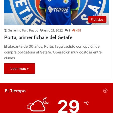
Fichajes
Guillermo Puig Puado
junio 21, 2022
1
451
Portu, primer fichaje del Getafe
El atacante de 30 años, Portu, llega cedido con opción de
compra obligatoria al Getafe. Operación muy costosa entre
clubes…
Leer más »
El Tiempo
29
℃