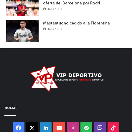
oferta del Barcelona por Rodri
Hace 1 día
Mastantuono cedido a la Fiorentina
Hace 1 día
Social
Facebook
X
LinkedIn
YouTube
Instagram
Spotify
Twitch
TikTo