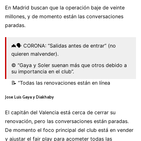
En Madrid buscan que la operación baje de veinte
millones, y de momento están las conversaciones
paradas.
🦇🗣️ CORONA: “Salidas antes de entrar” (no
quieren malvender).
©️ “Gaya y Soler suenan más que otros debido a
su importancia en el club”.
📝 “Todas las renovaciones están en línea
abierta”.
#Amunt
#ValenciaCF
pic.twitter.com/q5aHgdXKyZ
Jose Luis Gaya y Diakhaby
— EL TEMPLO DEL GOL 💯 (@eltemplodelgol)
El capitán del Valencia está cerca de cerrar su
June 20, 2022
renovación, pero las conversaciones están paradas.
De momento el foco principal del club está en vender
y ajustar el fair play para acometer todas las