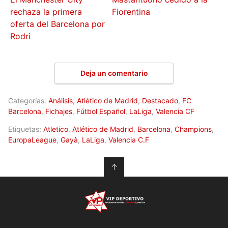
rechaza la primera
Fiorentina
oferta del Barcelona por
Rodri
Deja un comentario
Categorías:
Análisis
,
Atlético de Madrid
,
Destacado
,
FC
Barcelona
,
Fichajes
,
Fútbol Español
,
LaLiga
,
Valencia CF
Etiquetas:
Atletico
,
Atlético de Madrid
,
Barcelona
,
Champions
,
EuropaLeague
,
Gayà
,
LaLiga
,
Valencia C.F
↑