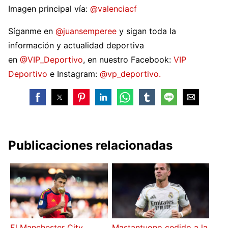
Imagen principal vía:
@valenciacf
Síganme en
@juansemperee
y sigan toda la
información y actualidad deportiva
en
@VIP_Deportivo
, en nuestro Facebook:
VIP
Deportivo
e Instagram:
@vp_deportivo.
Publicaciones relacionadas
El Manchester City
Mastantuono cedido a la