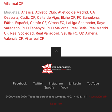
Villarreal CF
Etiquetas:
Análisis
,
Athletic Club
,
Atlético de Madrid
,
CA
Osasuna
,
Cádiz CF
,
Celta de Vigo
,
Elche CF
,
FC Barcelona
,
Fútbol Español
,
Getafe CF
,
Girona FC
,
LaLiga Santander
,
Rayo
Vallecano
,
RCD Espanyol
,
RCD Mallorca
,
Real Betis
,
Real Madrid
CF
,
Real Sociedad
,
Real Valladolid
,
Sevilla FC
,
UD Almería
,
Valencia CF
,
Villarreal CF
↑
Facebook
Twitter
Instagram
LinkedIn
YouTube
Spotify
iVoox
© Copyright 2026, Todos los derechos reservados. N.C.: Nº438.114 |
Asociación VIP
Deportivo