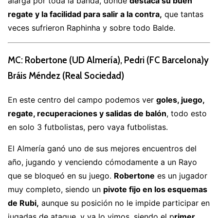
alarga por toda la banda, donde
destaca su buen
regate y la facilidad para salir a la contra,
que tantas
veces sufrieron Raphinha y sobre todo Balde.
MC: Robertone (UD Almería),
Pedri (FC Barcelona)
y
Bráis Méndez (Real Sociedad)
En este centro del campo podemos ver
goles, juego,
regate, recuperaciones y salidas de balón
, todo esto
en solo 3 futbolistas, pero vaya futbolistas.
El Almería ganó uno de sus mejores encuentros del
año, jugando y venciendo cómodamente a un Rayo
que se bloqueó en su juego.
Robertone
es un jugador
muy completo, siendo un
pivote fijo en los esquemas
de Rubi,
aunque su posición no le impide participar en
jugadas de ataque, y ya lo vimos, siendo el p
rimer