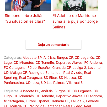
Simeone sobre Julián:
El Atlético de Madrid se
‘’Su situación es clara’’
suma a la puja por Jorge
Salinas
Deja un comentario
Categorías:
Albacete BP
,
Análisis
,
Burgos CF
,
CD Leganés
,
CD
Lugo
,
CD Mirandés
,
CD Tenerife
,
Deportivo Alavés
,
FC Andorra
,
FC Cartagena
,
Fútbol Español
,
Granada CF
,
LaLiga 2
,
Levante
UD
,
Málaga CF
,
Racing de Santander
,
Real Oviedo
,
Real
Sporting
,
Real Zaragoza
,
SD Eibar
,
SD Huesca
,
SD
Ponferradina
,
UD Ibiza
,
UD Las Palmas
,
Villarreal B
Etiquetas:
Albacete BP
,
Análisis
,
Burgos CF
,
CD Leganés
,
CD
Lugo
,
CD Mirandés
,
CD Tenerife
,
Deportivo Alavés
,
FC Andorra
,
fc cartagena
,
Fútbol Español
,
Granada CF
,
LaLiga 2
,
Levante
UD
,
Málaga CF
,
Racing de Santander
,
Real Oviedo
,
Real