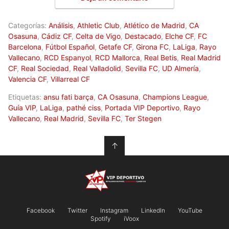
Categorías:
Análisis
,
Athletic Club
,
Atlético de Madrid
,
CA
Osasuna
,
Cádiz CF
,
Celta de Vigo
,
Destacado
,
Elche CF
,
FC
Barcelona
,
Fútbol Español
,
Getafe CF
,
Girona FC
,
LaLiga
,
Rayo
Vallecano
,
RCD Espanyol
,
RCD Mallorca
,
Real Betis
,
Real Madrid
CF
,
Real Sociedad
,
Real Valladolid
,
Sevilla FC
,
UD Almería
,
Valencia CF
,
Villarreal CF
Etiquetas:
ansu fati barça
,
CA Osasuna
,
Champions League
,
Guía VIP
,
LaLiga
,
pathé ciss
,
Portada VIP Deportivo
,
Rayo
Vallecano
,
Real Madrid
,
Sevilla FC
,
Ter Stegen
↑
Facebook
Twitter
Instagram
LinkedIn
YouTube
Spotify
iVoox