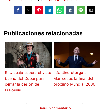
Publicaciones relacionadas
El Unicaja espera el visto
Infantino otorga a
bueno del Dubái para
Marruecos la final del
cerrar la cesión de
próximo Mundial 2030
Lukosius
Deja un comentario