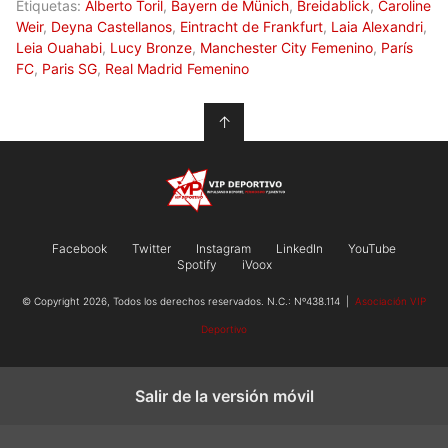
Etiquetas:
Alberto Toril
,
Bayern de Münich
,
Breidablick
,
Caroline
Weir
,
Deyna Castellanos
,
Eintracht de Frankfurt
,
Laia Alexandri
,
Leia Ouahabi
,
Lucy Bronze
,
Manchester City Femenino
,
París
FC
,
Paris SG
,
Real Madrid Femenino
↑
Facebook
Twitter
Instagram
LinkedIn
YouTube
Spotify
iVoox
© Copyright 2026, Todos los derechos reservados. N.C.: Nº438.114 |
Asociación VIP
Deportivo
Salir de la versión móvil