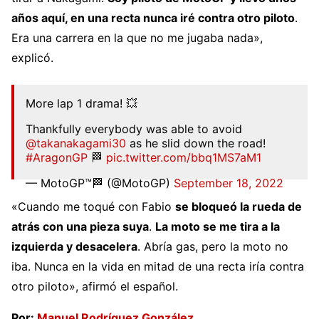
años aquí, en una recta nunca iré contra otro piloto
.
Era una carrera en la que no me jugaba nada»,
explicó.
More lap 1 drama! 💥
Thankfully everybody was able to avoid
@takanakagami30
as he slid down the road!
#AragonGP
🏁
pic.twitter.com/bbq1MS7aM1
— MotoGP™🏁 (@MotoGP)
September 18, 2022
«Cuando me toqué con Fabio
se bloqueó la rueda de
atrás con una pieza suya
.
La moto se me tira a la
izquierda y desacelera
. Abría gas, pero la moto no
iba. Nunca en la vida en mitad de una recta iría contra
otro piloto», afirmó el español.
Por:
Manuel Rodríguez González
.