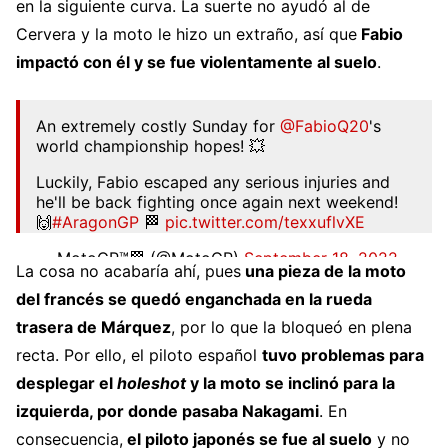
en la siguiente curva. La suerte no ayudó al de
Cervera y la moto le hizo un extraño, así que
Fabio
impactó con él y se fue violentamente al suelo
.
An extremely costly Sunday for
@FabioQ20
's
world championship hopes! 💥
Luckily, Fabio escaped any serious injuries and
he'll be back fighting once again next weekend!
🙌
#AragonGP
🏁
pic.twitter.com/texxuflvXE
— MotoGP™🏁 (@MotoGP)
September 18, 2022
La cosa no acabaría ahí, pues
una pieza de la moto
del francés se quedó enganchada en la rueda
trasera de Márquez
, por lo que la bloqueó en plena
recta. Por ello, el piloto español
tuvo problemas para
desplegar el
holeshot
y la moto se inclinó para la
izquierda, por donde pasaba Nakagami
. En
consecuencia,
el piloto japonés se fue al suelo
y no