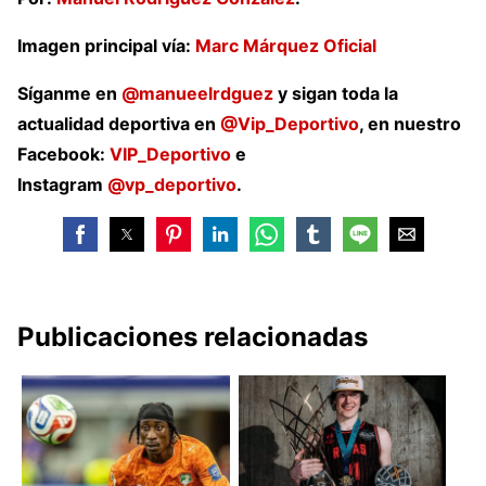
Imagen principal vía:
Marc Márquez Oficial
Síganme en
@manueelrdguez
y sigan toda la
actualidad deportiva en
@Vip_Deportivo
, en nuestro
Facebook:
VIP_Deportivo
e
Instagram
@vp_deportivo
.
Publicaciones relacionadas