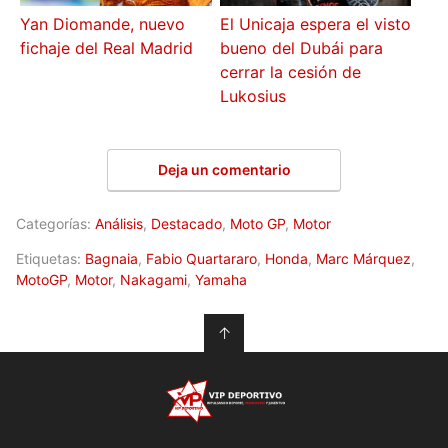
Yan Diomande, nuevo
El Unicaja espera el visto
fichaje del Real Madrid
bueno del Dubái para
cerrar la cesión de
Lukosius
Deja un comentario
Categorías:
Análisis
,
Destacado
,
Moto GP
,
Motor
Etiquetas:
Bagnaia
,
Fabio Quartararo
,
Honda
,
Marc Márquez
,
MotoGP
,
Motor
,
Nakagami
,
Yamaha
↑