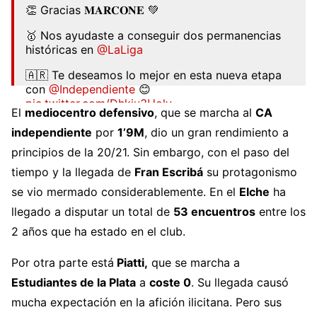
👏 Gracias 𝐌𝐀𝐑𝐂𝐎𝐍𝐄 💚
🥇 Nos ayudaste a conseguir dos permanencias
históricas en
@LaLiga
🇦🇷 Te deseamos lo mejor en esta nueva etapa
con
@Independiente
😊
pic.twitter.com/Dhkiu3Holv
El
mediocentro defensivo
, que se marcha al
CA
— Elche Club de Fútbol 🌴💯 (@elchecf)
June 19,
independiente
por
1’9M
, dio un gran rendimiento a
2022
principios de la 20/21. Sin embargo, con el paso del
tiempo y la llegada de
Fran Escribá
su protagonismo
se vio mermado considerablemente. En el
Elche
ha
llegado a disputar un total de
53 encuentros
entre los
2 años que ha estado en el club.
Por otra parte está
Piatti,
que se marcha a
Estudiantes de la Plata
a
coste 0
. Su llegada causó
mucha expectación en la afición ilicitana. Pero sus