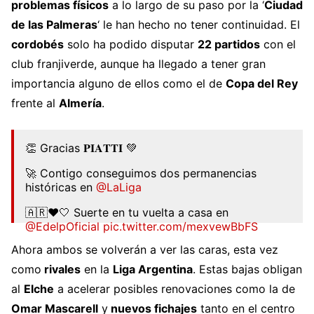
problemas físicos
a lo largo de su paso por la ‘
Ciudad
de las Palmeras
‘ le han hecho no tener continuidad. El
cordobés
solo ha podido disputar
22 partidos
con el
club franjiverde, aunque ha llegado a tener gran
importancia alguno de ellos como el de
Copa del Rey
frente al
Almería
.
👏 Gracias 𝐏𝐈𝐀𝐓𝐓𝐈 💚
🚀 Contigo conseguimos dos permanencias
históricas en
@LaLiga
🇦🇷❤️🤍 Suerte en tu vuelta a casa en
@EdelpOficial
pic.twitter.com/mexvewBbFS
Ahora ambos se volverán a ver las caras, esta vez
— Elche Club de Fútbol 🌴💯 (@elchecf)
June 15,
2022
como
rivales
en la
Liga Argentina
. Estas bajas obligan
al
Elche
a acelerar posibles renovaciones como la de
Omar Mascarell
y
nuevos fichajes
tanto en el centro