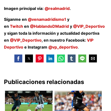
Imagen principal vía:
@realmadrid
.
Síganme en
@venamadridismo1
y
en
Twitch
en
@HablandoDMadrid
y
@VIP_Deportivo
y sigan toda la información y actualidad deportiva
en
@VIP_Deportivo
, en nuestro Facebook:
VIP
Deportivo
e Instagram
@vp_deportivo
.
Publicaciones relacionadas