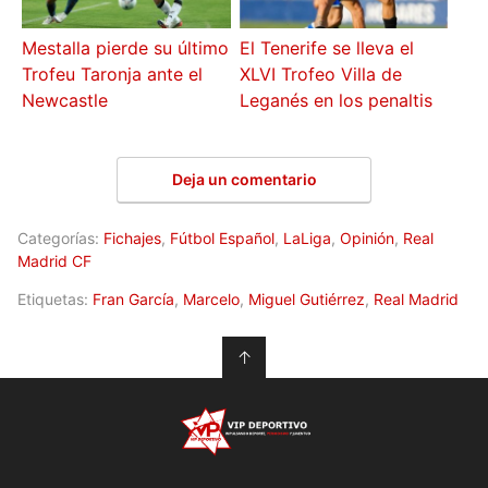
Mestalla pierde su último
El Tenerife se lleva el
Trofeu Taronja ante el
XLVI Trofeo Villa de
Newcastle
Leganés en los penaltis
Deja un comentario
Categorías:
Fichajes
,
Fútbol Español
,
LaLiga
,
Opinión
,
Real
Madrid CF
Etiquetas:
Fran García
,
Marcelo
,
Miguel Gutiérrez
,
Real Madrid
↑