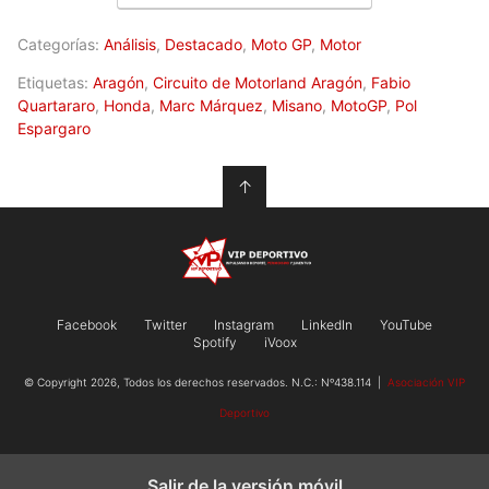
Categorías:
Análisis
,
Destacado
,
Moto GP
,
Motor
Etiquetas:
Aragón
,
Circuito de Motorland Aragón
,
Fabio
Quartararo
,
Honda
,
Marc Márquez
,
Misano
,
MotoGP
,
Pol
Espargaro
↑
Facebook
Twitter
Instagram
LinkedIn
YouTube
Spotify
iVoox
© Copyright 2026, Todos los derechos reservados. N.C.: Nº438.114 |
Asociación VIP
Deportivo
Salir de la versión móvil