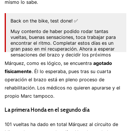
mismo lo sabe.
Back on the bike, test done! ✅
Muy contento de haber podido rodar tantas
vueltas, buenas sensaciones, toca trabajar para
encontrar el ritmo. Completar estos días es un
gran paso en mi recuperación. Ahora a esperar
sensaciones del brazo y decidir los próximos
pasos.
Márquez, como es lógico, se encuentra
agotado
–
#MM93
pic.twitter.com/AAOuvcyfmp
físicamente
. Él lo esperaba, pues tras su cuarta
operación el brazo está en pleno proceso de
— Marc Márquez (@marcmarquez93)
September
7, 2022
rehabilitación. Los médicos no quieren apurarse y el
propio Marc tampoco.
La primera Honda en el segundo día
101 vueltas ha dado en total Márquez al circuito de