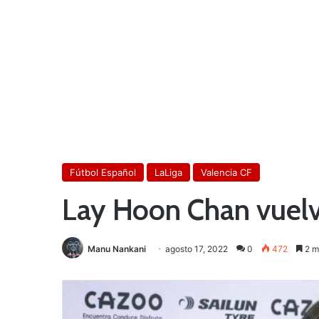
Fútbol Español
LaLiga
Valencia CF
Lay Hoon Chan vuelve
Manu Nankani
agosto 17, 2022
0
472
2 m