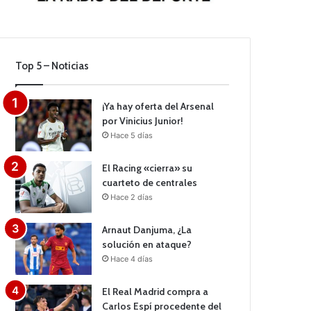
Top 5 – Noticias
¡Ya hay oferta del Arsenal
por Vinicius Junior!
Hace 5 días
El Racing «cierra» su
cuarteto de centrales
Hace 2 días
Arnaut Danjuma, ¿La
solución en ataque?
Hace 4 días
El Real Madrid compra a
Carlos Espí procedente del