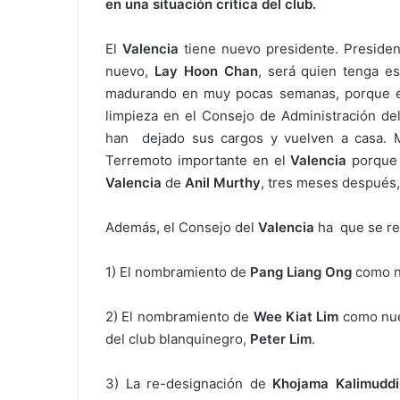
en una situación crítica del club.
El
Valencia
tiene nuevo presidente. President
nuevo,
Lay Hoon Chan
, será quien tenga e
madurando en muy pocas semanas, porque e
limpieza en el Consejo de Administración de
han dejado sus cargos y vuelven a casa. 
Terremoto importante en el
Valencia
porque 
Valencia
de
Anil Murthy
, tres meses después,
Además, el Consejo del
Valencia
ha que se re
1) El nombramiento de
Pang Liang Ong
como n
2) El nombramiento de
Wee Kiat Lim
como nuev
del club blanquinegro,
Peter Lim
.
3) La re-designación de
Khojama Kalimuddi