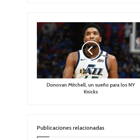
D
o
n
o
v
a
n
M
i
t
Donovan Mitchell, un sueño para los NY
c
Knicks
h
e
l
l
,
Publicaciones relacionadas
u
n