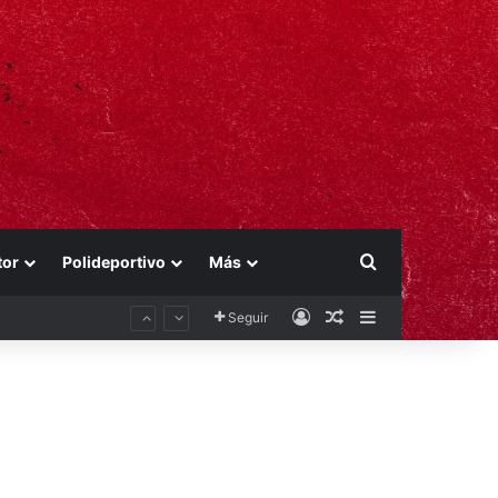
Buscar por
tor
Polideportivo
Más
Acceso
Publicación al aza
Barra lateral
Seguir