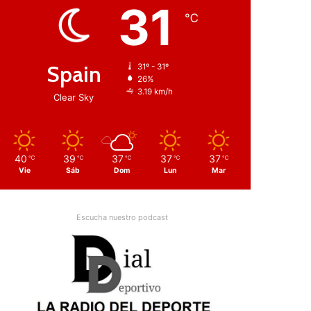
31
℃
Spain
31º - 31º
26%
3.19 km/h
Clear Sky
40
39
37
37
37
℃
℃
℃
℃
℃
Vie
Sáb
Dom
Lun
Mar
Escucha nuestro podcast