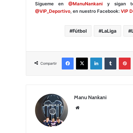
Sígueme en
@ManuNankani
y sigan tod
@VIP_Deportivo
, en nuestro Facebook:
VIP D
Fútbol
LaLiga
Facebook
X
LinkedIn
Tumblr
Pinterest
Compartir
Manu Nankani
Siti
o
we
b