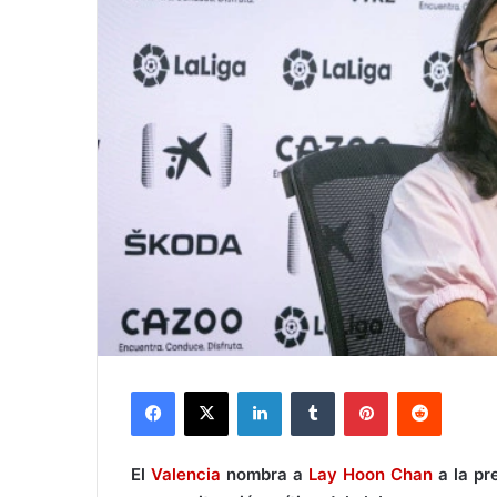
Facebook
X
LinkedIn
Tumblr
Pinterest
Reddit
El
Valencia
nombra a
Lay Hoon Chan
a la pr