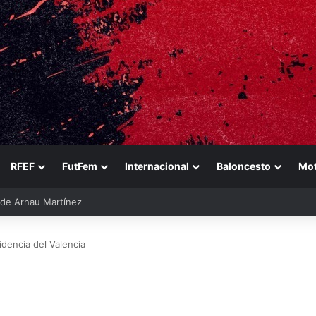
RFEF
FutFem
Internacional
Baloncesto
Mo
ara reforzarse
dencia del Valencia