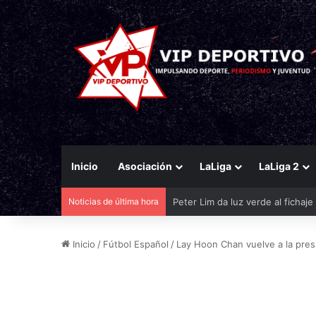
Inicio
Asociación
LaLiga
LaLiga 2
Noticias de última hora
El Eldense mira a las canteras p
Inicio
/
Fútbol Español
/
Lay Hoon Chan vuelve a la presi