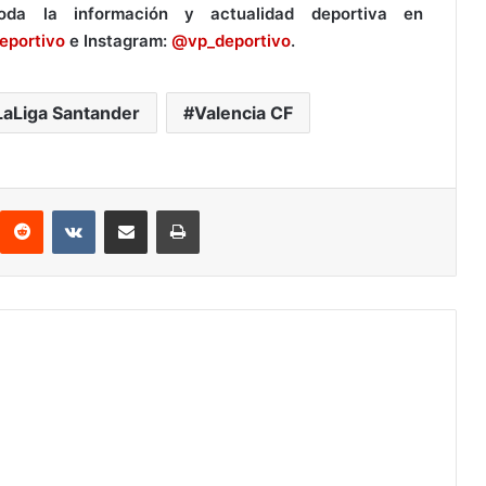
a la información y actualidad deportiva en
eportivo
e Instagram:
@vp_deportivo
.
LaLiga Santander
Valencia CF
Reddit
VKontakte
Compartir por correo electrónico
Imprimir