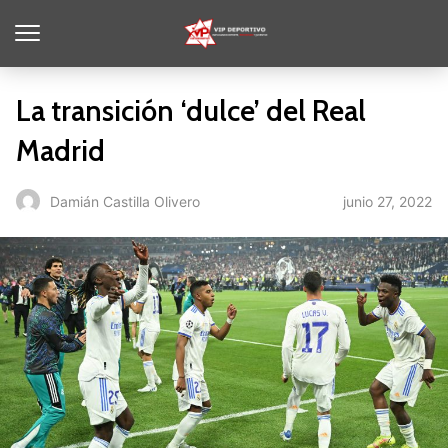
La transición ‘dulce’ del Real
Madrid
junio 27, 2022
Damián Castilla Olivero