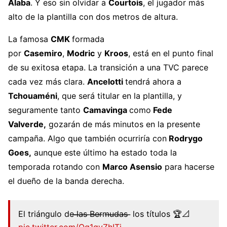
Alaba
. Y eso sin olvidar a
Courtois
, el jugador más
alto de la plantilla con dos metros de altura.
La famosa
CMK
formada
por
Casemiro
,
Modric
y
Kroos
, está en el punto final
de su exitosa etapa. La transición a una TVC parece
cada vez más clara.
Ancelotti
tendrá ahora a
Tchouaméni
, que será titular en la plantilla, y
seguramente tanto
Camavinga
como
Fede
Valverde,
gozarán de más minutos en la presente
campaña. Algo que también ocurriría con
Rodrygo
Goes,
aunque este último ha estado toda la
temporada rotando con
Marco Asensio
para hacerse
el dueño de la banda derecha.
El triángulo de ̶l̶a̶s̶ ̶B̶e̶r̶m̶u̶d̶a̶s̶ ̶ los títulos 🏆📐