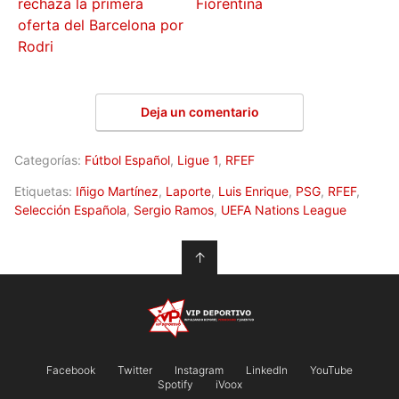
rechaza la primera
Fiorentina
oferta del Barcelona por
Rodri
Deja un comentario
Categorías:
Fútbol Español
,
Ligue 1
,
RFEF
Etiquetas:
Iñigo Martínez
,
Laporte
,
Luis Enrique
,
PSG
,
RFEF
,
Selección Española
,
Sergio Ramos
,
UEFA Nations League
↑
Facebook
Twitter
Instagram
LinkedIn
YouTube
Spotify
iVoox