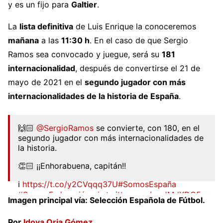
y es un fijo para
Galtier
.
La
lista definitiva
de Luis Enrique la conoceremos
mañana
a las
11:30 h
. En el caso de que Sergio
Ramos sea convocado y juegue, será su
181
internacionalidad
, después de convertirse el 21 de
mayo de 2021 en el
segundo jugador con más
internacionalidades de la historia de España
.
🙌🏻
@SergioRamos
se convierte, con 180, en el
segundo jugador con más internacionalidades de
la historia.
👏🏻 ¡¡Enhorabuena, capitán!!
ℹ️
https://t.co/y2CVqqq37U
#SomosEspaña
#SomosFederación
pic.twitter.com/wzJMdXDO5p
Imagen principal vía: Selección Española de Fútbol.
— Selección Española Masculina de Fútbol
Por
Idoya Oria Gómez
.
(@SEFutbol)
March 31, 2021