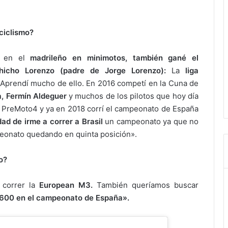
ciclismo?
r en el
madrileño en minimotos, también gané el
hicho Lorenzo
(padre de Jorge Lorenzo):
La
liga
 Aprendí mucho de ello.
En 2016 competí en la Cuna de
, Fermín Aldeguer
y muchos de los pilotos que hoy día
 a PreMoto4 y ya en 2018 corrí el campeonato de España
ad de irme a correr a Brasil
un campeonato ya que no
eonato quedando en quinta posición».
o?
correr la
European M3.
También queríamos buscar
 600 en el campeonato de España».