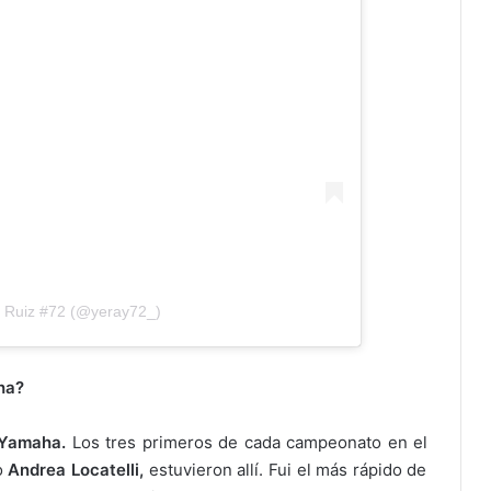
y Ruiz #72 (@yeray72_)
ha?
 Yamaha.
Los tres primeros de cada campeonato en el
o
Andrea Locatelli,
estuvieron allí. Fui el más rápido de