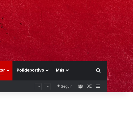
tor
Polideportivo
Más
Buscar por
Acceso
Publicación al aza
Barra lateral
Seguir