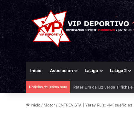
Inicio
Asociación
LaLiga
LaLiga 2
Noticias de última hora
El Eldense mira a las canteras p
Inicio
/
Motor
/
ENTREVISTA | Yeray Ruiz: «Mi sueño e