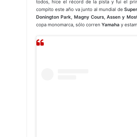
todos, hice el récord de la pista y fui el p
compito este año va junto al mundial de
Supe
Donington Park
, Magny Cours, Assen y Mos
copa monomarca, sólo corren
Yamaha
y estam