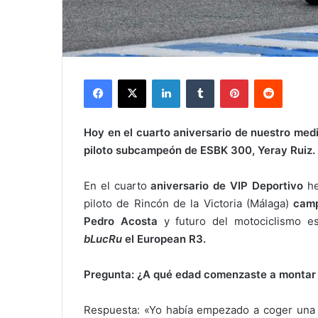
Facebook
X
LinkedIn
Tumblr
Pinterest
Reddit
Hoy en el cuarto aniversario de nuestro med
piloto subcampeón de ESBK 300, Yeray Ruiz.
En el cuarto
aniversario de VIP Deportivo
he
piloto de Rincón de la Victoria (Málaga)
cam
Pedro Acosta
y futuro del motociclismo e
bLucRu
el European R3.
Pregunta: ¿A qué edad comenzaste a montar
Respuesta: «Yo había empezado a coger un