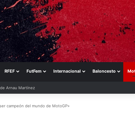
RFEF
FutFem
Internacional
Baloncesto
Mo
ara reforzarse
s ser campeón del mundo de MotoGP»