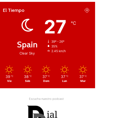
El Tiempo
27
℃
Spain
39º - 26º
35%
2.45 km/h
Clear Sky
39
38
37
37
37
℃
℃
℃
℃
℃
Vie
Sáb
Dom
Lun
Mar
Escucha nuestro podcast