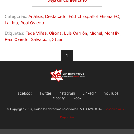
Deja un comentario
Categorías:
Análisis
,
Destacado
,
Fútbol Español
,
Girona FC
,
LaLiga
,
Real Oviedo
Etiquetas:
Fede Viñas
,
Girona
,
Luis Carrión
,
Míchel
,
Montilivi
,
Real Oviedo
,
Salvación
,
Stuani
↑
Facebook
Twitter
Instagram
LinkedIn
YouTube
Spotify
iVoox
© Copyright 2026, Todos los derechos reservados. N.C.: Nº438.114 |
Asociación VIP
Deportivo