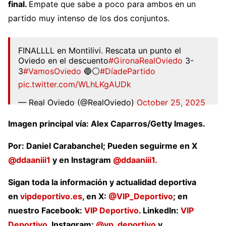
final.
Empate que sabe a poco para ambos en un
partido muy intenso de los dos conjuntos.
FINALLLL en Montilivi. Rescata un punto el
Oviedo en el descuento
#GironaRealOviedo
3-
3
#VamosOviedo
🔵⚪
#DíadePartido
pic.twitter.com/WLhLKgAUDk
— Real Oviedo (@RealOviedo)
October 25, 2025
Imagen principal vía: Alex Caparros/Getty Images.
Por: Daniel Carabanchel; Pueden seguirme en X
@ddaaniii1
y en Instagram
@ddaaniii1.
Sigan toda la información y actualidad deportiva
en
vipdeportivo.es
, en X:
@VIP_Deportivo
; en
nuestro Facebook:
VIP Deportivo
. LinkedIn:
VIP
Deportivo
. Instagram:
@vp_deportivo
y