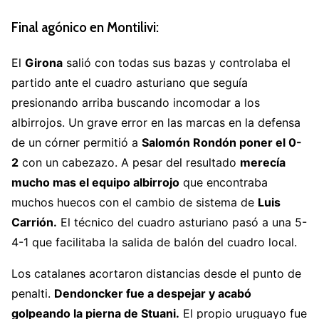
— DAZN España (@DAZN_ES)
October 25, 2025
Final agónico en Montilivi:
El
Girona
salió con todas sus bazas y controlaba el
partido ante el cuadro asturiano que seguía
presionando arriba buscando incomodar a los
albirrojos. Un grave error en las marcas en la defensa
de un córner permitió a
Salomón Rondón poner el 0-
2
con un cabezazo. A pesar del resultado
merecía
mucho mas el equipo albirrojo
que encontraba
muchos huecos con el cambio de sistema de
Luis
Carrión.
El técnico del cuadro asturiano pasó a una 5-
4-1 que facilitaba la salida de balón del cuadro local.
Los catalanes acortaron distancias desde el punto de
penalti.
Dendoncker fue a despejar y acabó
golpeando la pierna de Stuani.
El propio uruguayo fue