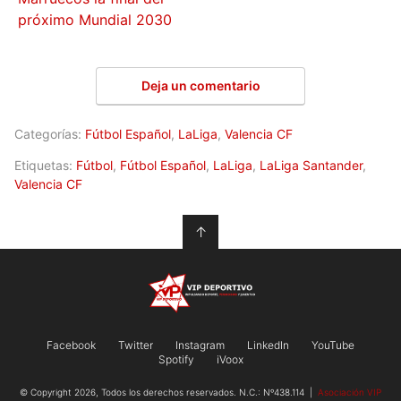
próximo Mundial 2030
Deja un comentario
Categorías:
Fútbol Español
,
LaLiga
,
Valencia CF
Etiquetas:
Fútbol
,
Fútbol Español
,
LaLiga
,
LaLiga Santander
,
Valencia CF
↑
Facebook
Twitter
Instagram
LinkedIn
YouTube
Spotify
iVoox
© Copyright 2026, Todos los derechos reservados. N.C.: Nº438.114 |
Asociación VIP