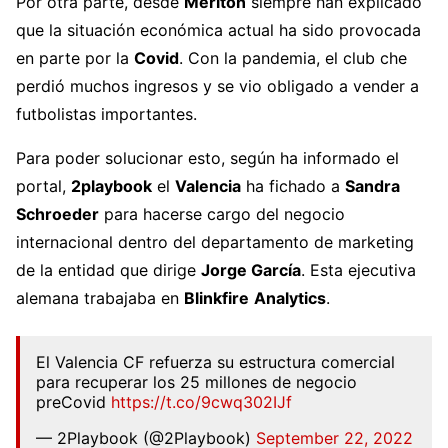
Por otra parte, desde
Meriton
siempre han explicado
que la situación económica actual ha sido provocada
en parte por la
Covid
. Con la pandemia, el club che
perdió muchos ingresos y se vio obligado a vender a
futbolistas importantes.
Para poder solucionar esto, según ha informado el
portal,
2playbook
el
Valencia
ha fichado a
Sandra
Schroeder
para hacerse cargo del negocio
internacional dentro del departamento de marketing
de la entidad que dirige
Jorge García
. Esta ejecutiva
alemana trabajaba en
Blinkfire
Analytics
.
El Valencia CF refuerza su estructura comercial
para recuperar los 25 millones de negocio
preCovid
https://t.co/9cwq302IJf
— 2Playbook (@2Playbook)
September 22, 2022