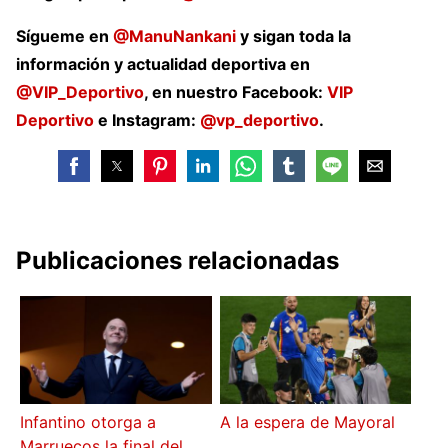
Sígueme en
@ManuNankani
y sigan toda la
información y actualidad deportiva en
@VIP_Deportivo
, en nuestro Facebook:
VIP
Deportivo
e Instagram:
@vp_deportivo
.
Publicaciones relacionadas
Infantino otorga a
A la espera de Mayoral
Marruecos la final del