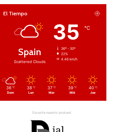
El Tiempo
35
℃
Spain
36º - 30º
22%
4.46 km/h
Scattered Clouds
36
38
37
39
40
℃
℃
℃
℃
℃
Dom
Lun
Mar
Mié
Jue
Escucha nuestro podcast