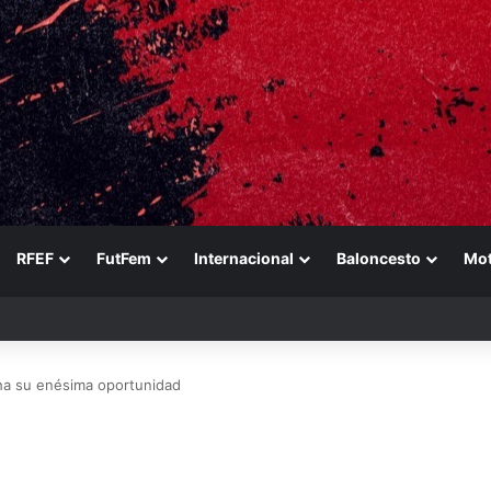
RFEF
FutFem
Internacional
Baloncesto
Mo
n a Ducati en un sábado perfecto para Jorge Martín
ha su enésima oportunidad