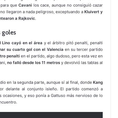
a para que
Cavani
los cace, aunque no consiguió cazar
a no llegaron a nada peligroso, exceptuando a
Kluivert y
ntearon a Rajkovic
.
 goles
 Lino cayó en el área
y el árbitro pitó penalti, penalti
ar su cuarto gol con el Valencia
en su tercer partido
tro penalti
en el partido, algo dudoso, pero esta vez en
ani,
no falló desde los 11 metros
y devolvió las tablas al
dio en la segunda parte, aunque sí al final, donde
Kang
r delante al conjunto isleño. El partido comenzó a
las ocasiones, y eso ponía a Gattuso más nervioso de lo
encuentro.