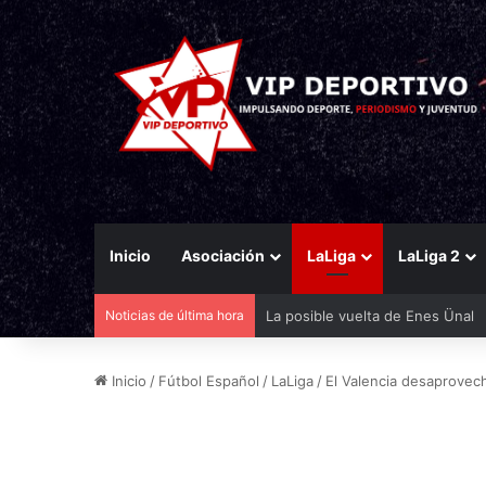
Inicio
Asociación
LaLiga
LaLiga 2
Noticias de última hora
Bandazo de Aprilia y de Michelí
Inicio
/
Fútbol Español
/
LaLiga
/
El Valencia desaprovec