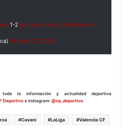
rca
1-2
pic.twitter.com/OoGs3gr8ws
rca)
October 22, 2022
toda la información y actualidad deportiva
P Deportivo
e Instagram:
@vp_deportivo
.
rca
Cavani
LaLiga
Valencia CF