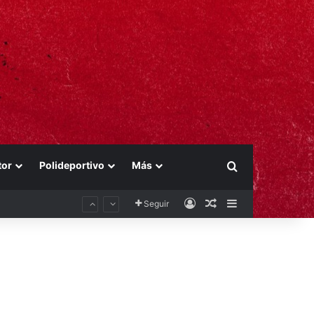
tor
Polideportivo
Más
Buscar por
Acceso
Publicación al aza
Barra lateral
Seguir