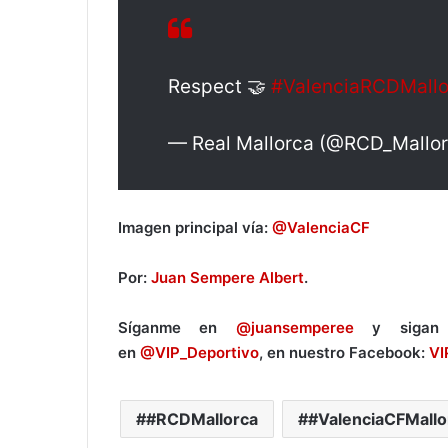
Respect 🤝
#ValenciaRCDMallo
— Real Mallorca (@RCD_Mallo
Imagen principal vía:
@ValenciaCF
Por:
Juan Sempere Albert
.
Síganme en
@juansemperee
y sigan 
en
@VIP_Deportivo
, en nuestro Facebook:
VI
#RCDMallorca
#ValenciaCFMallo