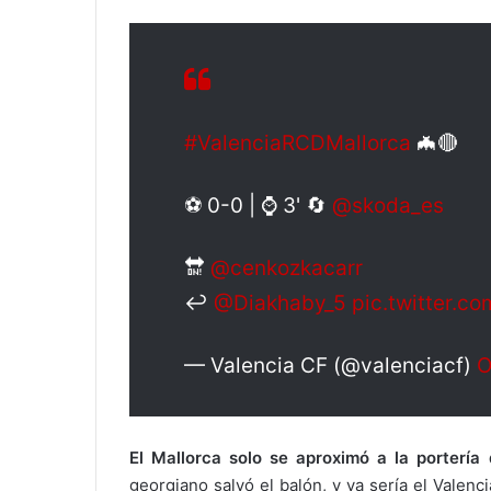
#ValenciaRCDMallorca
🦇🔴
⚽ 0-0 | ⌚ 3' 🔄
@skoda_es
🔛
@cenkozkacarr
↩️
@Diakhaby_5
pic.twitter.c
— Valencia CF (@valenciacf)
O
El Mallorca solo se aproximó a la porterí
georgiano salvó el balón, y ya sería el Valenci