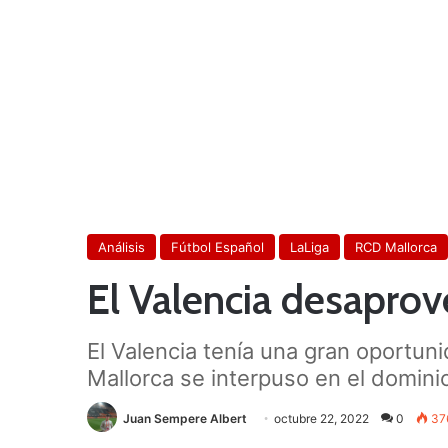
Análisis
Fútbol Español
LaLiga
RCD Mallorca
El Valencia desapro
El Valencia tenía una gran oportuni
Mallorca se interpuso en el dominio
Juan Sempere Albert
octubre 22, 2022
0
37