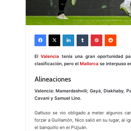
Facebook
X
LinkedIn
Tumblr
Pinterest
Reddit
El
Valencia
tenía una gran oportunidad pa
clasificación, pero el
Mallorca
se interpuso en
A
lineaciones
Valencia: Mamardashvili; Gayà, Diakhaby, Pau
Cavani y Samuel Lino.
Gattuso se vio obligado a meter algunos cam
forzar a Guillamón, Nico salió en su lugar, al i
el banquillo en el Pizjuán.