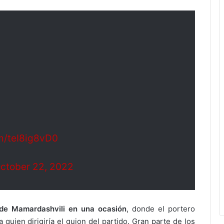
om/teI8ig8vD0
ctober 22, 2022
a de Mamardashvili en una ocasión
, donde el portero
a quien dirigiría el guion del partido. Gran parte de los