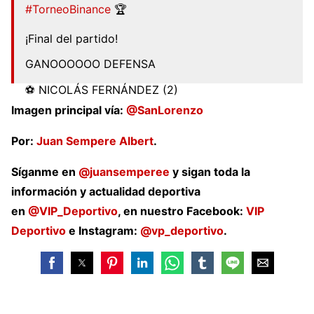
#TorneoBinance
🏆
¡Final del partido!
GANOOOOOO DEFENSA
⚽ NICOLÁS FERNÁNDEZ (2)
⚽ FABRICIO DOMÍNGUEZ
#DefensayJusticia
3 – 1
Imagen principal vía:
@SanLorenzo
@ATOficial
#ElOrgulloDeSerDefensa
💚💛💚
Por:
pic.twitter.com/sjfedFQhol
Juan Sempere Albert
.
— Defensa y Justicia (@ClubDefensayJus)
Síganme en
@juansemperee
y sigan toda la
October 22, 2022
información y actualidad deportiva
en
@VIP_Deportivo
, en nuestro Facebook:
VIP
Deportivo
e Instagram:
@vp_deportivo
.