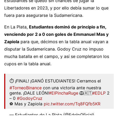
Estudiantes se quedó sin chances de jugar la
Libertadores en 2023, y por ello debía sumar lo que
fuera para asegurarse la Sudamericana.
En La Plata,
Estudiantes dominó de principio a fin,
venciendo por 2 a 0 con goles de Emmanuel Mas y
Zapiola
para que, décimos en la tabla anual vayan a
disputar la Sudamericana. Godoy Cruz no impuso
mucha batalla en el campo, y así se completaron los
cupos en la tabla anual.
⏱ ¡FINAL! ¡GANÓ ESTUDIANTES! Cerramos el
#TorneoBinance
con una victoria ante nuestra
gente. ¡DALE LEÓN!
#ElPinchaRuge
🦁🇦🇹
#EDLP
2
– 0
#GodoyCruz
⚽ Mas y Zapiola
pic.twitter.com/Tq8FQfb5KR
— Estudiantes de La Plata (@EdelpOficial)