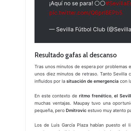
¡Aquí no se para! ⚪️⚪️
#SevillaE
pic.twitter.com/Q6prlBEPb5
— Sevilla Fútbol Club (@Sevil
Resultado gafas al descanso
Tras unos minutos de espera por problemas en
unos diez minutos de retraso. Tanto Sevilla 
influidos por la
situación de emergencia
con l
En este contexto de
ritmo frenético
,
el Sevi
muchas ventajas. Maupay tuvo una oportuni
pequeña, pero
Dmitrovic
estuvo muy atento p
Los de Luis García Plaza habían puesto el l