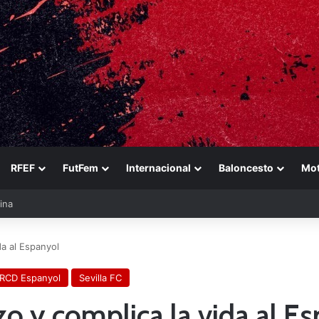
RFEF
FutFem
Internacional
Baloncesto
Mo
ezabala
da al Espanyol
RCD Espanyol
Sevilla FC
ozo y complica la vida al E