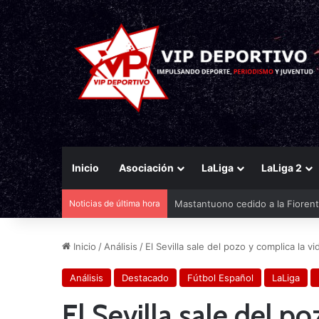
Inicio
Asociación
LaLiga
LaLiga 2
Noticias de última hora
El Racing mueve ficha por Agirr
Inicio
/
Análisis
/
El Sevilla sale del pozo y complica la vi
Análisis
Destacado
Fútbol Español
LaLiga
El Sevilla sale del p