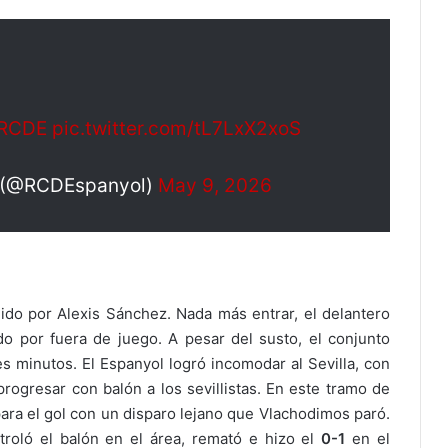
RCDE
pic.twitter.com/tL7LxX2xoS
a (@RCDEspanyol)
May 9, 2026
uido por Alexis Sánchez. Nada más entrar, el delantero
do por fuera de juego. A pesar del susto, el conjunto
tes minutos. El Espanyol logró incomodar al Sevilla, con
rogresar con balón a los sevillistas. En este tramo de
ra el gol con un disparo lejano que Vlachodimos paró.
roló el balón en el área, remató e hizo el
0-1
en el