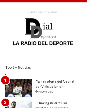
Escucha nuestro podcast
Top 5 – Noticias
¡Ya hay oferta del Arsenal
por Vinicius Junior!
Hace 6 días
El Racing «cierra» su