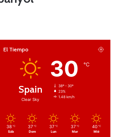
El Tiempo
30
℃
Spain
38º - 30º
23%
1.48 km/h
Clear Sky
38
37
37
37
40
℃
℃
℃
℃
℃
Sáb
Dom
Lun
Mar
Mié