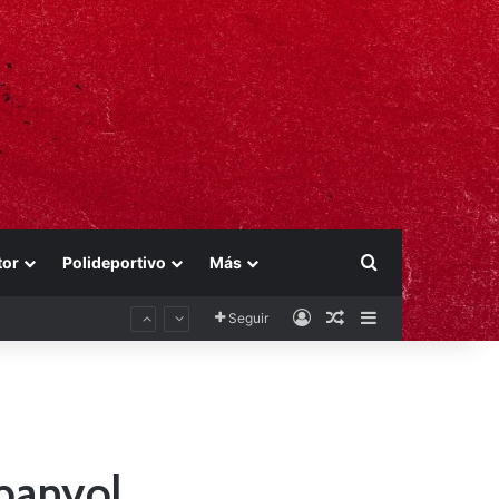
Buscar por
tor
Polideportivo
Más
Acceso
Publicación al aza
Barra lateral
Seguir
spanyol