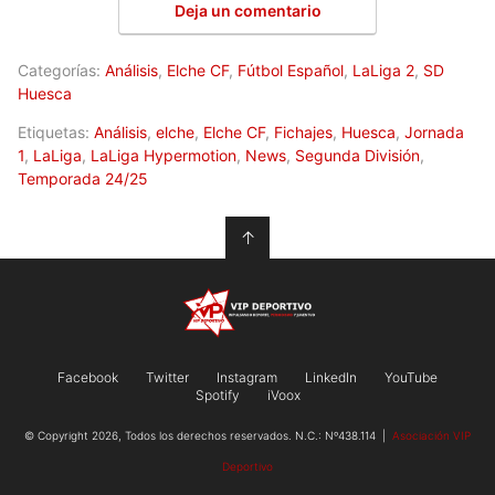
Deja un comentario
Categorías:
Análisis
,
Elche CF
,
Fútbol Español
,
LaLiga 2
,
SD
Huesca
Etiquetas:
Análisis
,
elche
,
Elche CF
,
Fichajes
,
Huesca
,
Jornada
1
,
LaLiga
,
LaLiga Hypermotion
,
News
,
Segunda División
,
Temporada 24/25
↑
Facebook
Twitter
Instagram
LinkedIn
YouTube
Spotify
iVoox
© Copyright 2026, Todos los derechos reservados. N.C.: Nº438.114 |
Asociación VIP
Deportivo