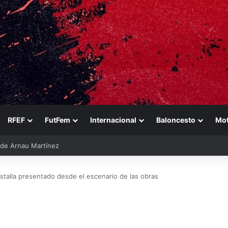
RFEF
FutFem
Internacional
Baloncesto
Mo
ara reforzarse
talla presentado desde el escenario de las obras