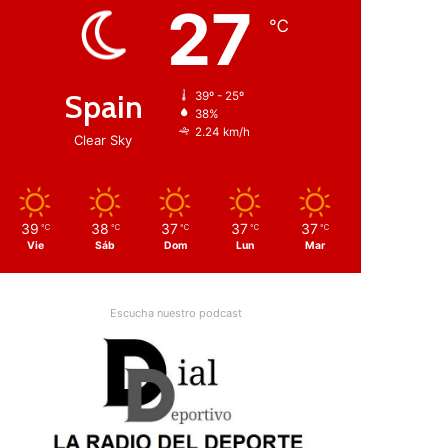
27
℃
Spain
39º - 25º
38%
2.24 km/h
Clear Sky
39
38
37
37
37
℃
℃
℃
℃
℃
Vie
Sáb
Dom
Lun
Mar
Escucha nuestro podcast