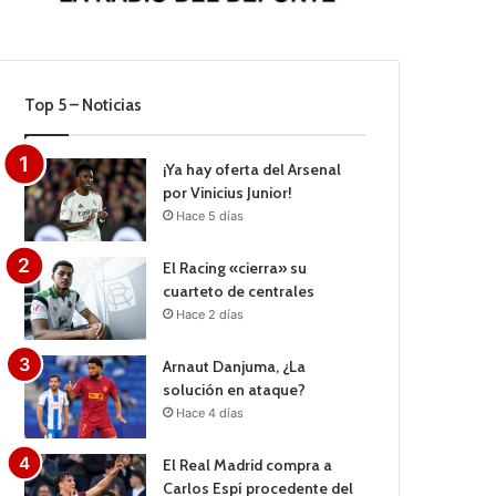
Top 5 – Noticias
¡Ya hay oferta del Arsenal
por Vinicius Junior!
Hace 5 días
El Racing «cierra» su
cuarteto de centrales
Hace 2 días
Arnaut Danjuma, ¿La
solución en ataque?
Hace 4 días
El Real Madrid compra a
Carlos Espí procedente del