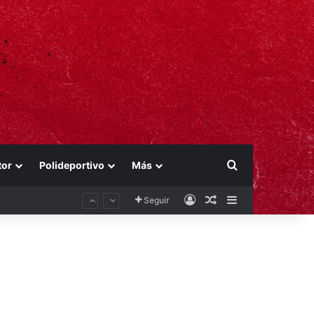
Buscar por
tor
Polideportivo
Más
Acceso
Publicación al aza
Barra lateral
Seguir