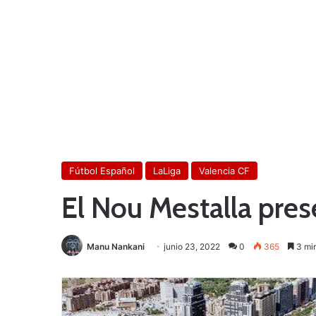
Fútbol Español
LaLiga
Valencia CF
El Nou Mestalla pres
Manu Nankani
junio 23, 2022
0
365
3 min