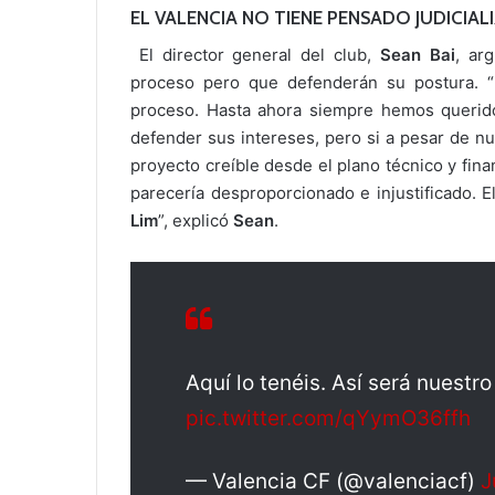
EL VALENCIA NO TIENE PENSADO JUDICIA
El director general del club,
Sean Bai
, ar
proceso pero que defenderán su postura. “D
proceso. Hasta ahora siempre hemos querido 
defender sus intereses, pero si a pesar de n
proyecto creíble desde el plano técnico y fina
parecería desproporcionado e injustificado. E
Lim
”, explicó
Sean
.
Aquí lo tenéis. Así será nuestr
pic.twitter.com/qYymO36ffh
— Valencia CF (@valenciacf)
J