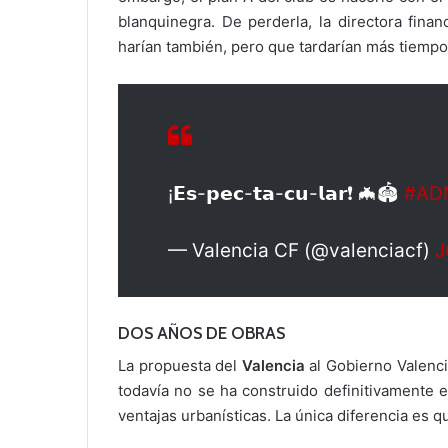
blanquinegra. De perderla, la directora finan
harían también, pero que tardarían más tiempo
¡𝗘𝘀-𝗽𝗲𝗰-𝘁𝗮-𝗰𝘂-𝗹𝗮𝗿❗ 🦇🏟️
#AD
— Valencia CF (@valenciacf)
J
DOS AÑOS DE OBRAS
La propuesta del
Valencia
al Gobierno Valenc
todavía no se ha construido definitivamente 
ventajas urbanísticas. La única diferencia es q