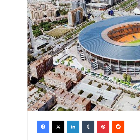
Facebook
X
LinkedIn
Tumblr
Pinterest
Reddit