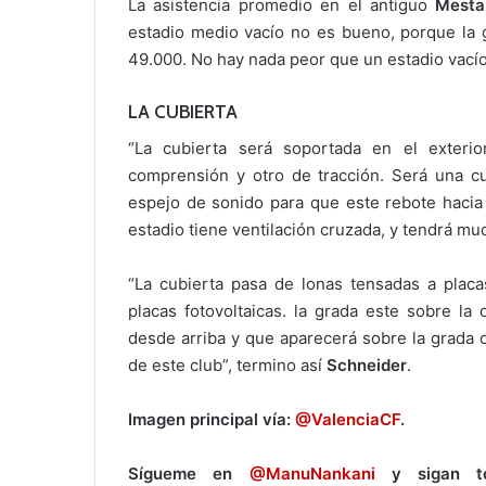
La asistencia promedio en el antiguo
Mesta
estadio medio vacío no es bueno, porque la 
49.000. No hay nada peor que un estadio vacío
LA CUBIERTA
“La cubierta será soportada en el exterio
comprensión y otro de tracción. Será una c
espejo de sonido para que este rebote hacia 
estadio tiene ventilación cruzada, y tendrá muc
“La cubierta pasa de lonas tensadas a placa
placas fotovoltaicas. la grada este sobre la
desde arriba y que aparecerá sobre la grada 
de este club”, termino así
Schneider
.
Imagen principal vía:
@ValenciaCF
.
Sígueme en
@ManuNankani
y sigan tod