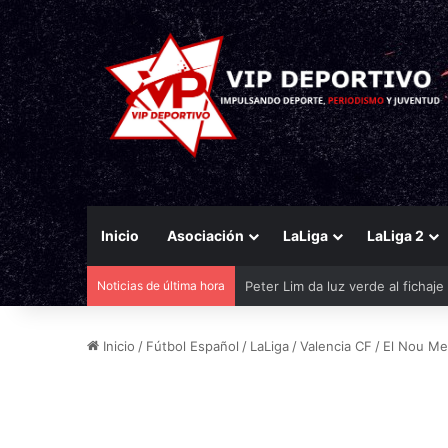
Inicio
Asociación
LaLiga
LaLiga 2
Noticias de última hora
El Eldense mira a las canteras p
Inicio
/
Fútbol Español
/
LaLiga
/
Valencia CF
/
El Nou Mes