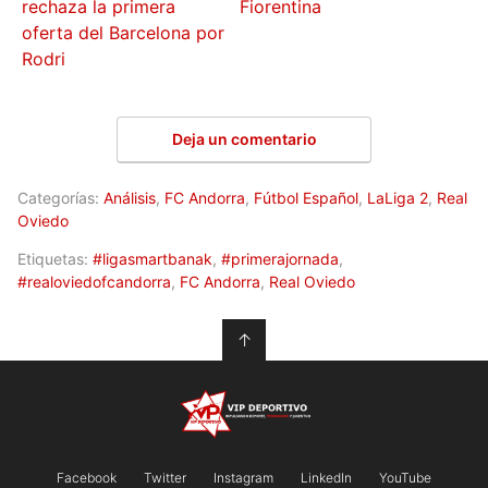
rechaza la primera
Fiorentina
oferta del Barcelona por
Rodri
Deja un comentario
Categorías:
Análisis
,
FC Andorra
,
Fútbol Español
,
LaLiga 2
,
Real
Oviedo
Etiquetas:
#ligasmartbanak
,
#primerajornada
,
#realoviedofcandorra
,
FC Andorra
,
Real Oviedo
↑
Facebook
Twitter
Instagram
LinkedIn
YouTube