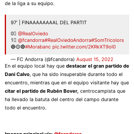
de la liga a su equipo.
97’ | FINAAAAAAAAL DEL PARTIT
0⃣
@RealOviedo
1⃣
@fcandorra
#RealOviedoAndorra
#SomTricolors
🔵🟡🔴
#Morabanc
pic.twitter.com/2KRkXT9ol0
— FC Andorra (@fcandorra)
August 15, 2022
En el equipo local hay que
destacar el gran partido de
Dani Calvo
, que ha sido insuperable durante todo el
encuentro, mientras que en el equipo visitante hay que
citar el partido de Rubén Bover,
centrocampista que
ha llevado la batuta del centro del campo durante
todo el encuentro.