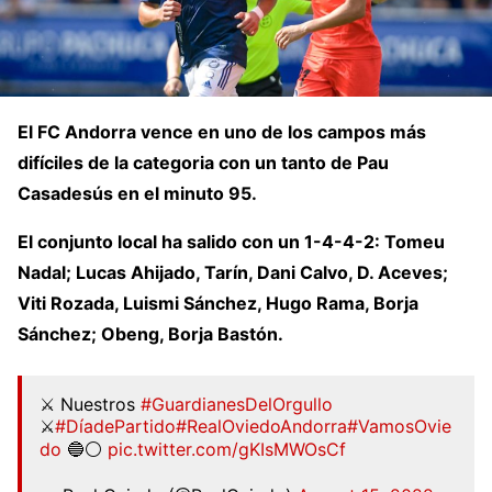
El FC Andorra vence en uno de los campos más
difíciles de la categoria con un tanto de Pau
Casadesús en el minuto 95.
El conjunto local ha salido con un 1-4-4-2: Tomeu
Nadal; Lucas Ahijado, Tarín, Dani Calvo, D. Aceves;
Viti Rozada, Luismi Sánchez, Hugo Rama, Borja
Sánchez; Obeng, Borja Bastón.
⚔️ Nuestros
#GuardianesDelOrgullo
⚔️
#DíadePartido
#RealOviedoAndorra
#VamosOvie
do
🔵⚪️
pic.twitter.com/gKIsMWOsCf