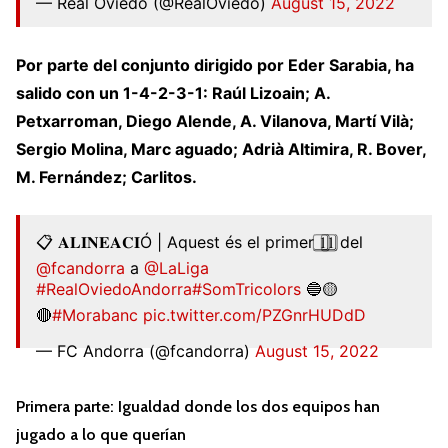
— Real Oviedo (@RealOviedo)
August 15, 2022
Por parte del conjunto dirigido por Eder Sarabia, ha
salido con un 1-4-2-3-1: Raúl Lizoain; A.
Petxarroman, Diego Alende, A. Vilanova, Martí Vilà;
Sergio Molina, Marc aguado; Adrià Altimira, R. Bover,
M. Fernández; Carlitos.
📋 𝐀𝐋𝐈𝐍𝐄𝐀𝐂𝐈Ó | Aquest és el primer 1⃣1⃣ del
@fcandorra
a
@LaLiga
#RealOviedoAndorra
#SomTricolors
🔵🟡
🔴
#Morabanc
pic.twitter.com/PZGnrHUDdD
— FC Andorra (@fcandorra)
August 15, 2022
Primera parte: Igualdad donde los dos equipos han
jugado a lo que querían