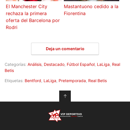
El Manchester City
Mastantuono cedido a la
rechaza la primera
Fiorentina
oferta del Barcelona por
Rodri
Deja un comentario
Categorías:
Análisis
,
Destacado
,
Fútbol Español
,
LaLiga
,
Real
Betis
Etiquetas:
Bentford
,
LaLiga
,
Pretemporada
,
Real Betis
↑