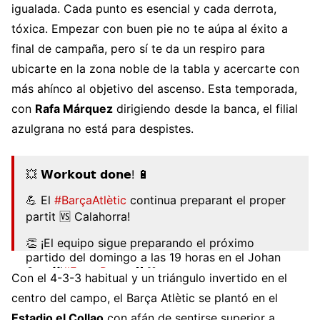
igualada. Cada punto es esencial y cada derrota,
tóxica. Empezar con buen pie no te aúpa al éxito a
final de campaña, pero sí te da un respiro para
ubicarte en la zona noble de la tabla y acercarte con
más ahínco al objetivo del ascenso. Esta temporada,
con
Rafa Márquez
dirigiendo desde la banca, el filial
azulgrana no está para despistes.
💥 𝗪𝗼𝗿𝗸𝗼𝘂𝘁 𝗱𝗼𝗻𝗲! 🔋
💪 El
#BarçaAtlètic
continua preparant el proper
partit 🆚 Calahorra!
👏 ¡El equipo sigue preparando el próximo
partido del domingo a las 19 horas en el Johan
Cruyff!
#ForçaBarça
💙❤
Con el 4-3-3 habitual y un triángulo invertido en el
pic.twitter.com/fkiR2MAEez
centro del campo, el Barça Atlètic se plantó en el
— Barça Atlètic (@FCBarcelonaB)
September 7,
Estadio el Collao
con afán de sentirse superior a