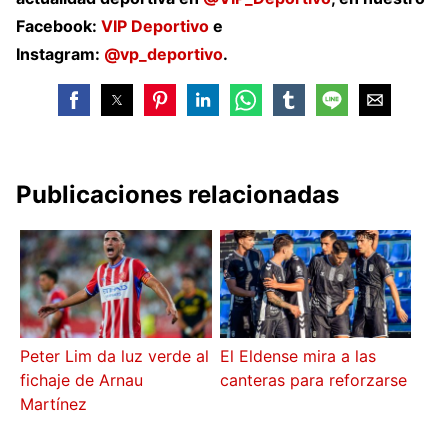
Facebook:
VIP Deportivo
e
Instagram:
@vp_deportivo
.
Publicaciones relacionadas
Peter Lim da luz verde al
El Eldense mira a las
fichaje de Arnau
canteras para reforzarse
Martínez