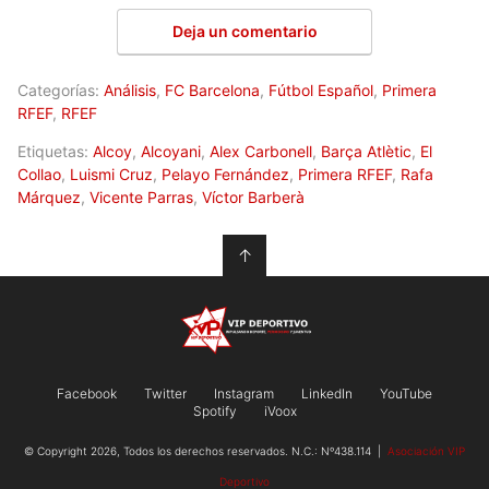
Deja un comentario
Categorías:
Análisis
,
FC Barcelona
,
Fútbol Español
,
Primera
RFEF
,
RFEF
Etiquetas:
Alcoy
,
Alcoyani
,
Alex Carbonell
,
Barça Atlètic
,
El
Collao
,
Luismi Cruz
,
Pelayo Fernández
,
Primera RFEF
,
Rafa
Márquez
,
Vicente Parras
,
Víctor Barberà
↑
Facebook
Twitter
Instagram
LinkedIn
YouTube
Spotify
iVoox
© Copyright 2026, Todos los derechos reservados. N.C.: Nº438.114 |
Asociación VIP
Deportivo