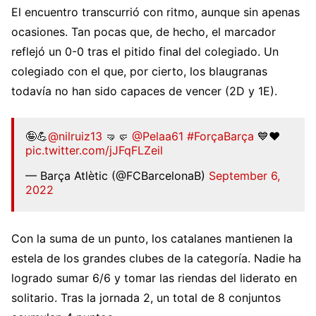
El encuentro transcurrió con ritmo, aunque sin apenas
ocasiones. Tan pocas que, de hecho, el marcador
reflejó un 0-0 tras el pitido final del colegiado. Un
colegiado con el que, por cierto, los blaugranas
todavía no han sido capaces de vencer (2D y 1E).
🤪💪
@nilruiz13
🤜🤛
@Pelaa61
#ForçaBarça
💙❤
pic.twitter.com/jJFqFLZeil
— Barça Atlètic (@FCBarcelonaB)
September 6,
2022
Con la suma de un punto, los catalanes mantienen la
estela de los grandes clubes de la categoría. Nadie ha
logrado sumar 6/6 y tomar las riendas del liderato en
solitario. Tras la jornada 2, un total de 8 conjuntos