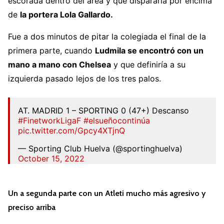
escorada dentro del área y que dispararía por encima
de
la portera Lola Gallardo.
Fue a dos minutos de pitar la colegiada el final de la
primera parte, cuando
Ludmila se encontró con un
mano a mano con Chelsea
y que definiría a su
izquierda pasado lejos de los tres palos.
AT. MADRID 1 – SPORTING 0 (47+) Descanso
#FinetworkLigaF
#elsueñocontinúa
pic.twitter.com/Gpcy4XTjnQ
— Sporting Club Huelva (@sportinghuelva)
October 15, 2022
Un a segunda parte con un Atleti mucho más agresivo y
preciso arriba