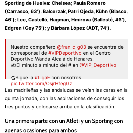
Sporting de Huelva: Chelsea; Paula Romero
(Carrasco, 63′), Balcerzak, Patri Ojeda, Kühn (Blasco,
46′); Lee, Castelló, Hagman, Hmirova (Ballesté, 46′),
Edgren (Gey 75′); y Bárbara López (ADT, 74′).
Nuestro compañero
@fran_c_g03
se encuentra de
corresponsal de
#VIPDeportivo
en el Centro
Deportivo Wanda Alcalá de Henares.
✍️El minuto a minuto del # en
@VIP_Deportivo
👏Sigue la
#LigaF
con nosotros.
pic.twitter.com/OsjrHfegGz
Las madrileñas y las andaluzas se veían las caras en la
— VIP Deportivo LIVE (@VP_Deportivo)
October
quinta jornada, con las aspiraciones de conseguir los
15, 2022
tres puntos y colocarse arriba en la clasificación.
Una primera parte con un Atleti y un Sporting con
apenas ocasiones para ambos