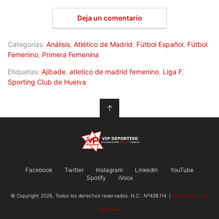
Deja un comentario
Categorías:
Análisis
,
Atlético de Madrid
,
Fútbol Español
,
Fútbol
Femenino
,
Primera Femenina
Etiquetas:
Ajibade
,
atletico de madrid femenino
,
Liga F
,
Sporting Club de Huelva
↑
Facebook
Twitter
Instagram
LinkedIn
YouTube
Spotify
iVoox
© Copyright 2026, Todos los derechos reservados. N.C.: Nº438.114 |
Asociación VIP
Deportivo