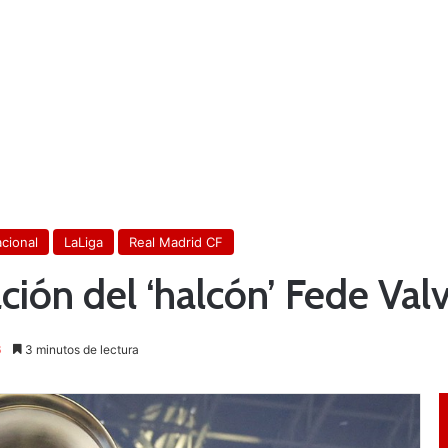
acional
LaLiga
Real Madrid CF
ción del ‘halcón’ Fede Val
6
3 minutos de lectura