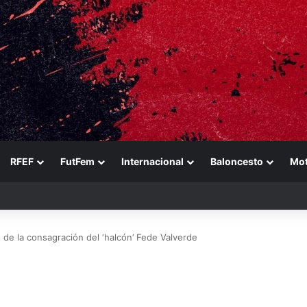
RFEF
FutFem
Internacional
Baloncesto
Mo
o de la consagración del ‘halcón’ Fede Valverde