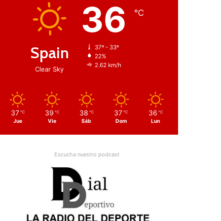
36
℃
Spain
37º - 33º
22%
2.62 km/h
Clear Sky
37
39
38
37
36
℃
℃
℃
℃
℃
Jue
Vie
Sáb
Dom
Lun
Escucha nuestro podcast