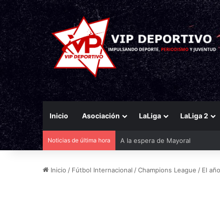
Inicio
Asociación
LaLiga
LaLiga 2
Noticias de última hora
A la espera de Mayoral
Inicio
/
Fútbol Internacional
/
Champions League
/
El añ