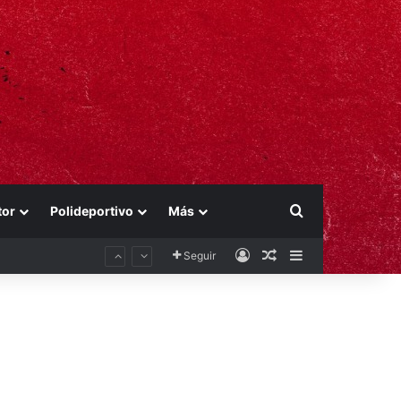
Buscar por
tor
Polideportivo
Más
Acceso
Publicación al aza
Barra lateral
Seguir