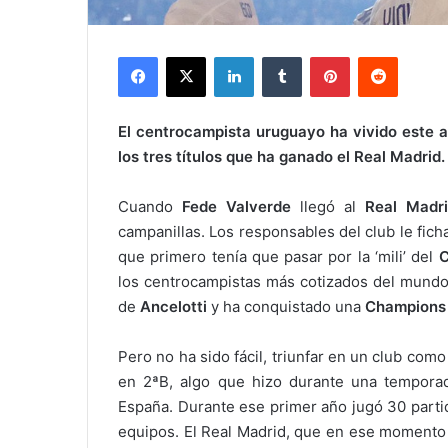
Facebook
X
LinkedIn
Tumblr
Pinterest
Reddit
El centrocampista uruguayo ha vivido este a
los tres títulos que ha ganado el Real Madrid.
Cuando
Fede Valverde
llegó al
Real Madr
campanillas. Los responsables del club le fic
que primero tenía que pasar por la ‘mili’ del
C
los centrocampistas más cotizados del mundo,
de
Ancelotti
y ha conquistado una
Champions
Pero no ha sido fácil, triunfar en un club como 
en 2ªB, algo que hizo durante una temporad
España. Durante ese primer año jugó 30 partid
equipos. El Real Madrid, que en ese momento