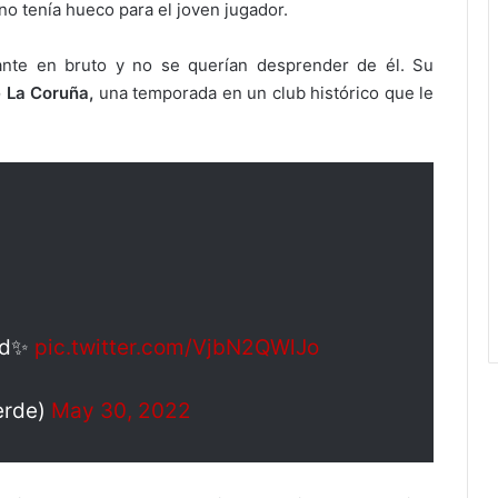
 no tenía hueco para el joven jugador.
ante en bruto y no se querían desprender de él. Su
 La Coruña,
una temporada en un club histórico que le
rid✨
pic.twitter.com/VjbN2QWlJo
erde)
May 30, 2022