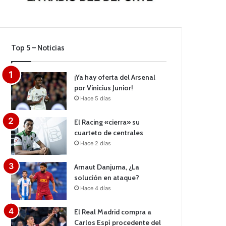
Top 5 – Noticias
¡Ya hay oferta del Arsenal
por Vinicius Junior!
Hace 5 días
El Racing «cierra» su
cuarteto de centrales
Hace 2 días
Arnaut Danjuma, ¿La
solución en ataque?
Hace 4 días
El Real Madrid compra a
Carlos Espí procedente del