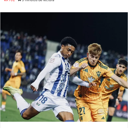
Facebook
X
LinkedIn
Tumblr
Pinterest
Reddit
WhatsApp
Telegram