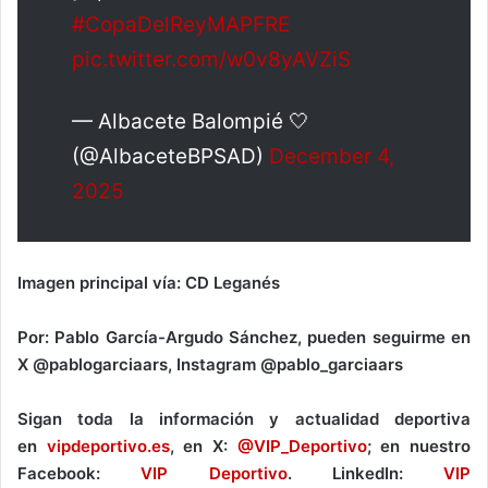
#CopaDelReyMAPFRE
pic.twitter.com/w0v8yAVZiS
— Albacete Balompié 🤍
(@AlbaceteBPSAD)
December 4,
2025
Imagen principal vía: CD Leganés
Por: Pablo García-Argudo Sánchez, pueden seguirme en
X @pablogarciaars, Instagram @pablo_garciaars
Sigan toda la información y actualidad deportiva
en
vipdeportivo.es
, en X:
@VIP_Deportivo
; en nuestro
Facebook:
VIP Deportivo
.
LinkedIn:
VIP