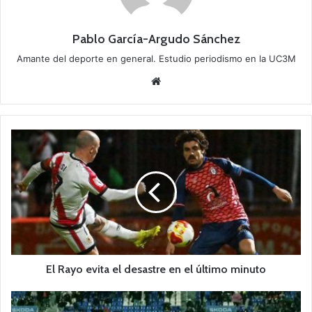
Pablo García-Argudo Sánchez
Amante del deporte en general. Estudio periodismo en la UC3M
Siti
o
we
b
E
l
R
a
y
o
e
v
i
t
El Rayo evita el desastre en el último minuto
a
e
E