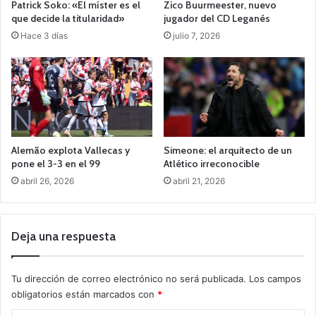
Patrick Soko: «El míster es el
Zico Buurmeester, nuevo
u
r
que decide la titularidad»
jugador del CD Leganés
t
r
Hace 3 días
julio 7, 2026
o
o
g
a
l
a
c
l
a
Alemão explota Vallecas y
Simeone: el arquitecto de un
s
pone el 3-3 en el 99
Atlético irreconocible
i
abril 26, 2026
abril 21, 2026
f
i
c
a
Deja una respuesta
c
i
ó
Tu dirección de correo electrónico no será publicada.
Los campos
n
obligatorios están marcados con
*
e