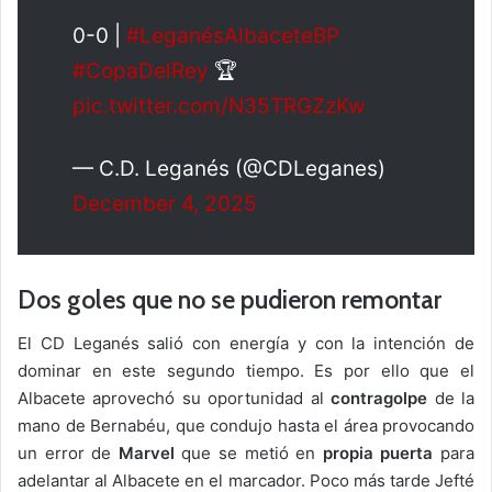
0-0 |
#LeganésAlbaceteBP
#CopaDelRey
🏆
pic.twitter.com/N35TRGZzKw
— C.D. Leganés (@CDLeganes)
December 4, 2025
Dos goles que no se pudieron remontar
El CD Leganés salió con energía y con la intención de
dominar en este segundo tiempo. Es por ello que el
Albacete aprovechó su oportunidad al
contragolpe
de la
mano de Bernabéu, que condujo hasta el área provocando
un error de
Marvel
que se metió en
propia puerta
para
adelantar al Albacete en el marcador. Poco más tarde Jefté