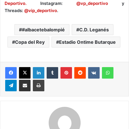
Deportivo.
Instagram:
@vp_deportivo
y
Threads:
@vip_deportivo
.
#albacetebalompié
C.D. Leganés
Copa del Rey
Estadio Ontime Butarque
Facebook
X
LinkedIn
Tumblr
Pinterest
Reddit
VKontakte
WhatsApp
Telegram
Compartir por correo electrónico
Imprimir