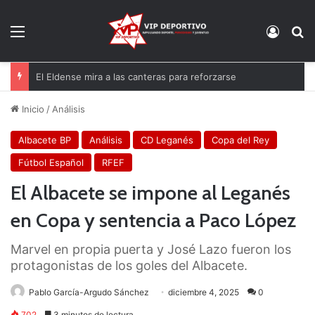
Menú
Acces
B
Yan Diomande, nuevo fichaje del Real Madrid
Inicio
/
Análisis
Albacete BP
Análisis
CD Leganés
Copa del Rey
Fútbol Español
RFEF
El Albacete se impone al Leganés
en Copa y sentencia a Paco López
Marvel en propia puerta y José Lazo fueron los
protagonistas de los goles del Albacete.
Pablo García-Argudo Sánchez
diciembre 4, 2025
0
702
3 minutos de lectura