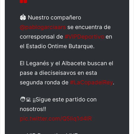
🏟️ Nuestro compañero
@pablogarciaars
se encuentra de
corresponsal de
#VIPDeportivo
en
el Estadio Ontime Butarque.
El Leganés y el Albacete buscan el
pase a dieciseisavos en esta
segunda ronda de
#LaCopadelRey
.
🧑‍💻 ¡¡Sigue este partido con
nosotros!!
pic.twitter.com/Q5liq1d4lR