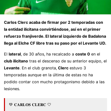
Carlos Clerc
acaba de firmar por 2 temporadas con
la entidad ilicitana convirtiéndose, así en el
primer
refuerzo
franjiverde. El
lateral izquierdo
de Badalona
llega al
Elche CF
libre tras su paso por el
Levante UD
.
El
lateral
, de 30 años, ha recalcado a
coste 0
en el
club ilicitano
tras el descenso de su anterior equipo, el
Levante
. En el club granota,
Clerc
estuvo 3
temporadas aunque en la última de estas no ha
podido contar con mucho protagonismo debido a las
lesiones.
💚 𝐂𝐀𝐑𝐋𝐎𝐒 𝐂𝐋𝐄𝐑𝐂 🤍