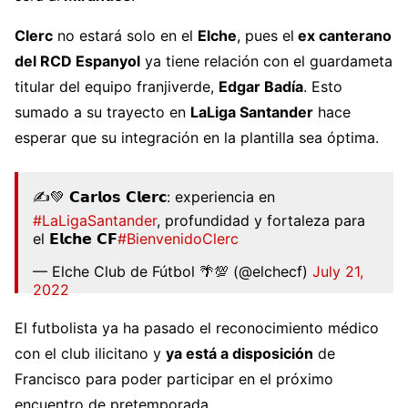
Clerc
no estará solo en el
Elche
, pues el
ex canterano
del RCD Espanyol
ya tiene relación con el guardameta
titular del equipo franjiverde,
Edgar Badía
. Esto
sumado a su trayecto en
LaLiga Santander
hace
esperar que su integración en la plantilla sea óptima.
✍️💚 𝗖𝗮𝗿𝗹𝗼𝘀 𝗖𝗹𝗲𝗿𝗰: experiencia en
#LaLigaSantander
, profundidad y fortaleza para
el 𝗘𝗹𝗰𝗵𝗲 𝗖𝗙
#BienvenidoClerc
— Elche Club de Fútbol 🌴💯 (@elchecf)
July 21,
2022
El futbolista ya ha pasado el reconocimiento médico
con el club ilicitano y
ya está a disposición
de
Francisco para poder participar en el próximo
encuentro de pretemporada.