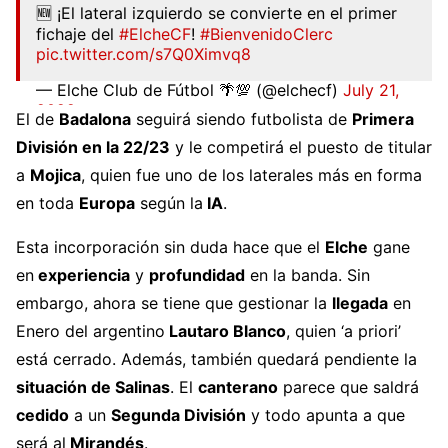
🆕 ¡El lateral izquierdo se convierte en el primer
fichaje del
#ElcheCF
!
#BienvenidoClerc
pic.twitter.com/s7Q0Ximvq8
— Elche Club de Fútbol 🌴💯 (@elchecf)
July 21,
2022
El de
Badalona
seguirá siendo futbolista de
Primera
División en la 22/23
y le competirá el puesto de titular
a
Mojica
, quien fue uno de los laterales más en forma
en toda
Europa
según la
IA
.
Esta incorporación sin duda hace que el
Elche
gane
en
experiencia
y
profundidad
en la banda. Sin
embargo, ahora se tiene que gestionar la
llegada
en
Enero del argentino
Lautaro Blanco
, quien ‘a priori’
está cerrado. Además, también quedará pendiente la
situación de Salinas
. El
canterano
parece que saldrá
cedido
a un
Segunda División
y todo apunta a que
será al
Mirandés
.