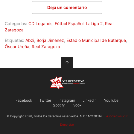
Deja un comentario
Categorías:
CD Leganés
,
Fútbol Español
,
LaLiga 2
,
Real
Zaragoza
Etiquetas:
Abzi
,
Borja Jiménez
,
Estadio Municipal de Butarque
,
Óscar Ureña
,
Real Zaragoza
↑
Facebook
Twitter
Instagram
LinkedIn
YouTube
Spotify
iVoox
© Copyright 2026, Todos los derechos reservados. N.C.: Nº438.114 |
Asociación VIP
Deportivo