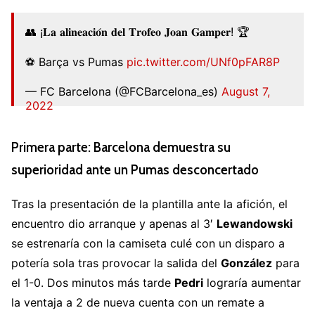
👥 ¡𝐋𝐚 𝐚𝐥𝐢𝐧𝐞𝐚𝐜𝐢𝐨́𝐧 𝐝𝐞𝐥 𝐓𝐫𝐨𝐟𝐞𝐨 𝐉𝐨𝐚𝐧 𝐆𝐚𝐦𝐩𝐞𝐫! 🏆
⚽ Barça vs Pumas
pic.twitter.com/UNf0pFAR8P
— FC Barcelona (@FCBarcelona_es)
August 7,
2022
Primera parte: Barcelona demuestra su
superioridad ante un Pumas desconcertado
Tras la presentación de la plantilla ante la afición, el
encuentro dio arranque y apenas al 3′
Lewandowski
se estrenaría con la camiseta culé con un disparo a
potería sola tras provocar la salida del
González
para
el 1-0. Dos minutos más tarde
Pedri
lograría aumentar
la ventaja a 2 de nueva cuenta con un remate a