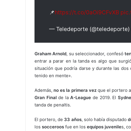
📌
https://t.co/0aOi9CFvXB
pic
— Teledeporte (@teledeporte
Graham Arnold
, su seleccionador, confesó
te
entrar a parar en la tanda es algo que surgi
situación que podría darse y durante las dos
tenido en mente».
Además,
no es la primera vez
que el portero a
Gran Final
de la
A-League
de 2019. El
Sydn
tanda de penaltis.
El portero, de
33 años
, solo había disputado
d
los
socceroos
fue en los
equipos juvenile
s, c