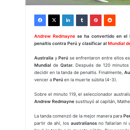
Facebook
X
LinkedIn
Tumblr
Pinterest
Reddit
Andrew Redmayne
se ha convertido en el
penaltis contra Perú y clasificar al
Mundial d
Australia
y
Perú
se enfrentaron entre ellos est
Mundial
de
Qatar
.
Después de 120 minutos s
decidir en la tanda de penaltis. Finalmente,
Au
vencer a
Perú
en la muerte súbita (4-3).
Sobre el minuto 119, el seleccionador austral
Andrew Redmayne
sustituyó al capitán, Math
La tanda comenzó de la mejor manera para
Pe
partir de ahí, los
australianos
no fallarían ni 