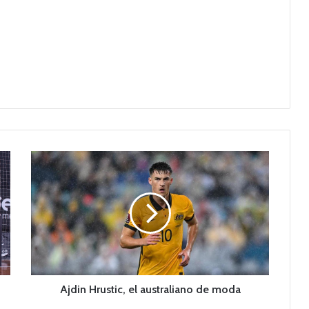
A
j
d
i
n
H
r
u
s
t
Ajdin Hrustic, el australiano de moda
i