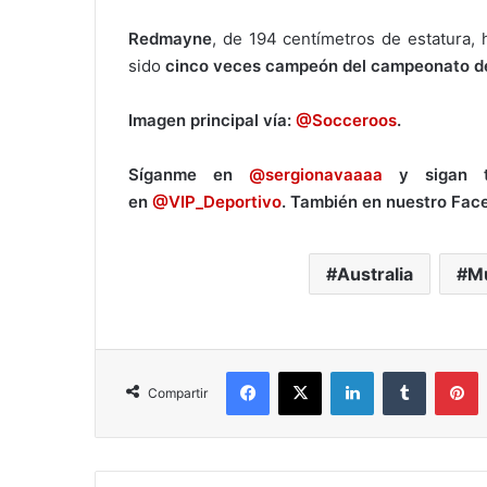
Redmayne
, de 194 centímetros de estatura, 
sido
cinco veces campeón del campeonato de
Imagen principal vía:
@Socceroos
.
Síganme en
@sergionavaaaa
y sigan to
en
@VIP_Deportivo
. También en nuestro Fac
Australia
Mu
Facebook
X
LinkedIn
Tumblr
Pinterest
Compartir