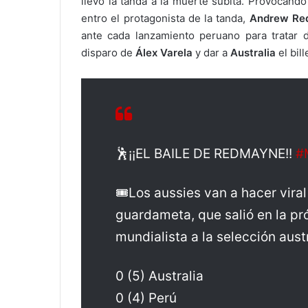
llevó la tanda a la muerte súbita. Provocand
entro el protagonista de la tanda,
Andrew Re
ante cada lanzamiento peruano para tratar de
disparo de
Álex Varela
y dar a
Australia
el bil
🕺¡¡EL BAILE DE REDMAYNE!!
#
🎟️Los aussies van a hacer vira
guardameta, que salió en la pró
mundialista a la selección aust
0 (5) Australia
0 (4) Perú