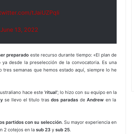
.twitter.com/tJaiUZPqIi
)
June 13, 2022
ner preparado
este recurso durante tiempo: «El plan de
ó ya desde la preselección de la convocatoria. Es una
 o tres semanas que hemos estado aquí, siempre lo he
ustraliano hace este
‘ritual’
; lo hizo con su equipo en la
ey
se llevo el titulo tras
dos paradas
de
Andrew
en la
os partidos con su selección
. Su mayor experiencia en
on 2 cotejos en la
sub 23
y
sub 25
.