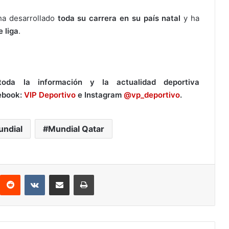
ha desarrollado
toda su carrera en su país natal
y ha
 liga
.
da la información y la actualidad deportiva
ebook:
VIP Deportivo
e Instagram
@vp_deportivo
.
ndial
Mundial Qatar
Reddit
VKontakte
Compartir por correo electrónico
Imprimir