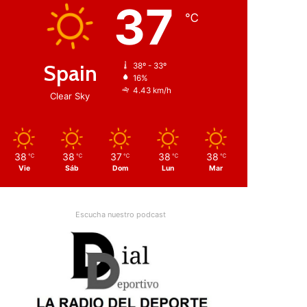
37
℃
Spain
38º - 33º
16%
4.43 km/h
Clear Sky
38
38
37
38
38
℃
℃
℃
℃
℃
Vie
Sáb
Dom
Lun
Mar
Escucha nuestro podcast