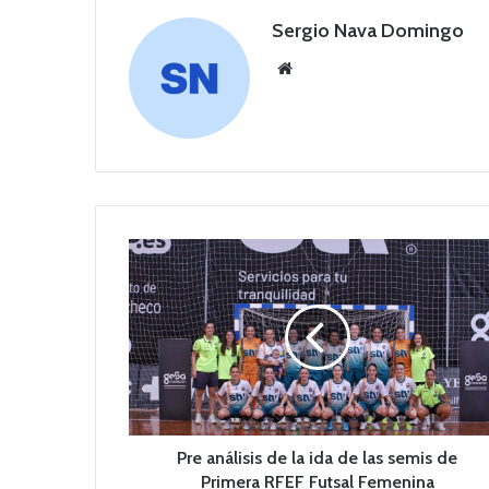
Sergio Nava Domingo
Siti
o
we
b
P
r
e
a
n
á
l
i
s
i
Pre análisis de la ida de las semis de
s
Primera RFEF Futsal Femenina