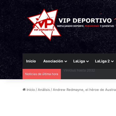
Inicio
Asociación
LaLiga
LaLiga 2
Noticias de última hora
Peter Lim da luz verde al fichaj
Inicio
/
Análisis
/
Andrew Redmayne, el héroe de Austral