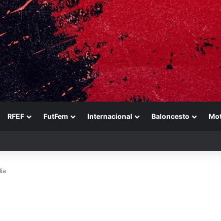
RFEF
FutFem
Internacional
Baloncesto
Mo
e de Arnau Martínez
ia