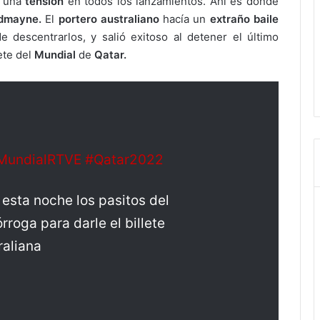
o una
tensión
en todos los lanzamientos. Ahí es donde
dmayne.
El
portero australiano
hacía un
extraño baile
 descentrarlos, y salió exitoso al detener el último
lete del
Mundial
de
Qatar.
MundialRTVE
#Qatar2022
l esta noche los pasitos del
rroga para darle el billete
raliana