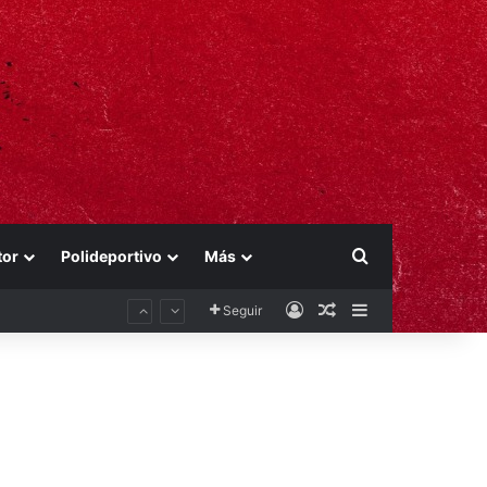
Buscar por
tor
Polideportivo
Más
Acceso
Publicación al aza
Barra lateral
Seguir