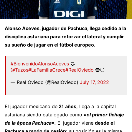
Alonso Aceves, jugador de Pachuca, llega cedido a la
disciplina asturiana para reforzar el lateral y cumplir
su sueño de jugar en el fútbol europeo.
#BienvenidoAlonsoAceves
🤝
@Tuzos
#LaFamiliaCrece
#RealOviedo
🔵⚪
— Real Oviedo (@RealOviedo)
July 17, 2022
El jugador mexicano de
21 años,
llega a la capital
asturiana siendo catalogado como
«el primer fichaje
de la época Pachuca».
El jugador viene
desde el
Pachuca a modo de cesión;
su posición es la misma