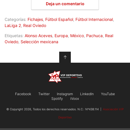
Deja un comentario
Categorías:
Fichajes
,
Fútbol Español
,
Fútbol Internacional
,
LaLiga 2
,
Real Oviedo
Etiquetas:
Alonso Aceves
,
Europa
,
México
,
Pachuca
,
Real
Oviedo
,
Selección mexicana
↑
Facebook
Twitter
Instagram
LinkedIn
YouTube
Spotify
iVoox
© Copyright 2026, Todos los derechos reservados. N.C.: Nº438.114 |
Asociación VIP
Deportivo