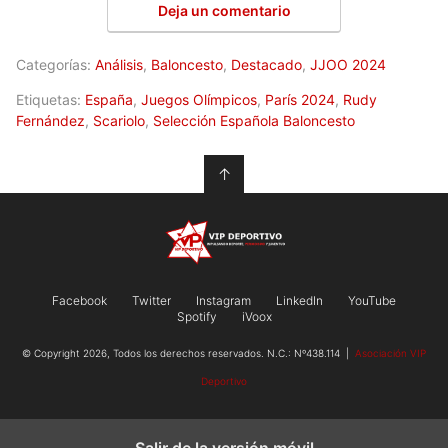
Deja un comentario
Categorías:
Análisis
,
Baloncesto
,
Destacado
,
JJOO 2024
Etiquetas:
España
,
Juegos Olímpicos
,
París 2024
,
Rudy
Fernández
,
Scariolo
,
Selección Española Baloncesto
↑
Facebook
Twitter
Instagram
LinkedIn
YouTube
Spotify
iVoox
© Copyright 2026, Todos los derechos reservados. N.C.: Nº438.114 |
Asociación VIP
Deportivo