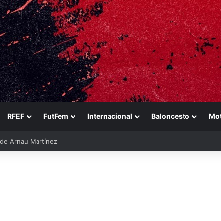
RFEF
FutFem
Internacional
Baloncesto
Mo
ara reforzarse