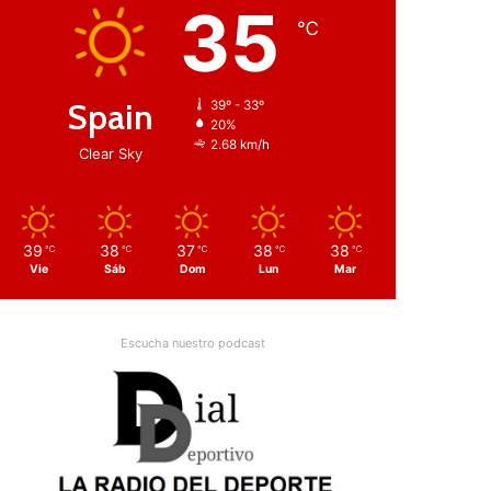
35
℃
Spain
39º - 33º
20%
2.68 km/h
Clear Sky
39
38
37
38
38
℃
℃
℃
℃
℃
Vie
Sáb
Dom
Lun
Mar
Escucha nuestro podcast