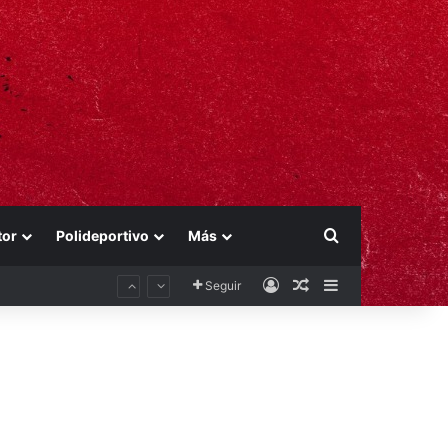
Buscar por
tor
Polideportivo
Más
Acceso
Publicación al aza
Barra lateral
Seguir