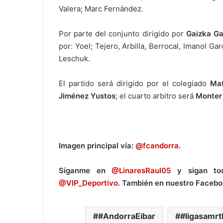
Valera; Marc Fernández.
Por parte del conjunto dirigido por
Gaizka Ga
por: Yoel; Tejero, Arbilla, Berrocal, Imanol Ga
Leschuk.
El partido será dirigido por el colegiado
Mat
Jiménez Yustos
; el cuarto arbitro será
Monter
Imagen principal vía:
@fcandorra
.
Síganme en
@LinaresRaul05
y sigan tod
@VIP_Deportivo
. También en nuestro Faceb
#AndorraEibar
#ligasamr