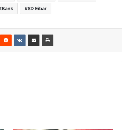
rtBank
SD Eibar
Reddit
VKontakte
Compartir por correo electrónico
Imprimir