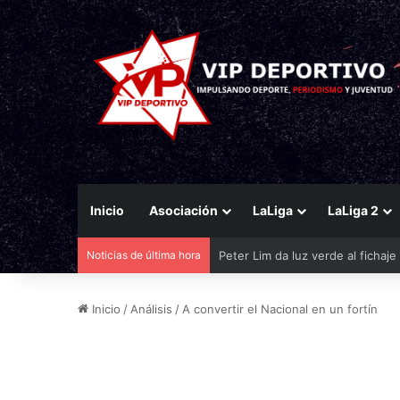
Inicio
Asociación
LaLiga
LaLiga 2
Noticias de última hora
El Eldense mira a las canteras p
Inicio
/
Análisis
/
A convertir el Nacional en un fortín