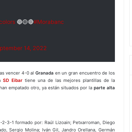
colors
🔵🟡🔴
#Morabanc
ptember 14, 2022
as vencer 4-0 al
Granada
en un gran encuentro de los
La
SD Eibar
tiene una de las mejores plantillas de la
 han empatado otro, ya están situados por la
parte alta
-2-3-1 formado por: Raúl Lizoain; Petxarroman, Diego
ado, Sergio Molina; Iván Gil, Jandro Orellana, Germán