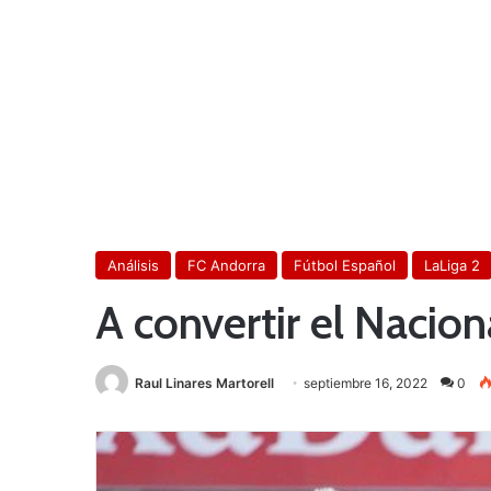
Análisis
FC Andorra
Fútbol Español
LaLiga 2
A convertir el Nacion
Raul Linares Martorell
septiembre 16, 2022
0