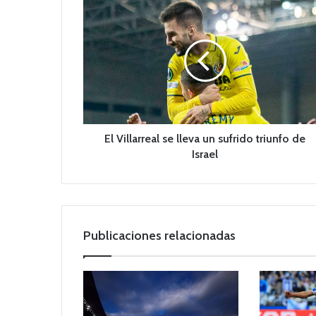
E
l
V
i
l
l
a
r
r
e
El Villarreal se lleva un sufrido triunfo de
a
Israel
l
s
e
l
l
Publicaciones relacionadas
e
v
a
u
n
s