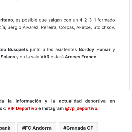
ritano
, es posible que salgan con un 4-2-3-1 formado
rcía; Sergio Álvarez, Pereira; Corpas, Aketxe, Stoichkov,
eo Busquets
junto a los asistentes
Bordoy Homar
y
 Solans
y en la sala
VAR
estará
Areces Franco
.
a la información y la actualidad deportiva en
ook:
VIP Deportivo
e Instagram
@vp_deportivo
.
tbank
FC Andorra
Granada CF