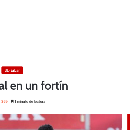
SD Eibar
al en un fortín
369
1 minuto de lectura