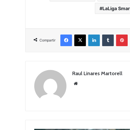
LaLiga Sma
Facebook
X
LinkedIn
Tumblr
Pinterest
Compartir
Raul Linares Martorell
Siti
o
we
b