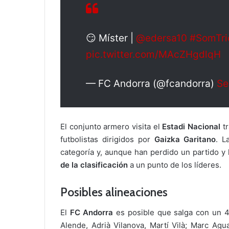
😏 Míster |
@edersa10
#SomTri
pic.twitter.com/MAcZHgdlqH
— FC Andorra (@fcandorra)
Se
El conjunto armero visita el
Estadi Nacional
tr
futbolistas dirigidos por
Gaizka Garitano
. 
categoría y, aunque han perdido un partido y
de la clasificación
a un punto de los líderes.
Posibles alineaciones
El
FC Andorra
es posible que salga con un 4
Alende, Adrià Vilanova, Martí Vilà; Marc Agu