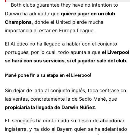
Both clubs guarantee they have no intention to
enter into bidding war.
Darwin ha admitido que
quiere jugar en un club
pic.twitter.com/pH559Xnpuy
Champions
, donde el United pierde mucha
— Fabrizio Romano (@FabrizioRomano)
June 8,
importancia al estar en Europa League.
2022
El Atlético no ha llegado a hablar con el conjunto
portugués, por lo cual, todo apunta a que
el Liverpool
se hará con sus servicios, si el jugador sale del club.
Mané pone fin a su etapa en el Liverpool
Sin dejar de lado al conjunto inglés, toca centrase en
las ventas, concretamente la de Sadio Mané, que
propiciaría la llegada de Darwin Núñez
.
EL senegalés ha confirmado su deseo de abandonar
Inglaterra, y ha sido el Bayern quien se ha adelantado