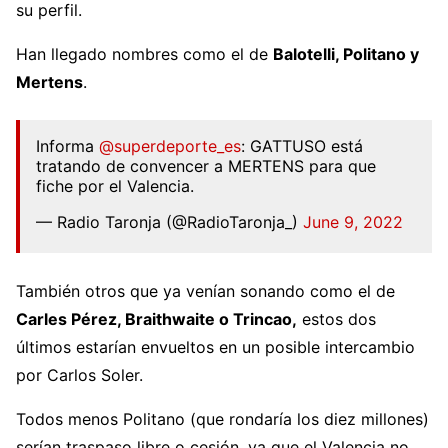
su perfil.
Han llegado nombres como el de
Balotelli, Politano y
Mertens
.
Informa
@superdeporte_es
: GATTUSO está
tratando de convencer a MERTENS para que
fiche por el Valencia.
— Radio Taronja (@RadioTaronja_)
June 9, 2022
También otros que ya venían sonando como el de
Carles Pérez, Braithwaite o Trincao,
estos dos
últimos estarían envueltos en un posible intercambio
por Carlos Soler.
Todos menos Politano (que rondaría los diez millones)
serían traspaso libre o cesión, ya que el Valencia no