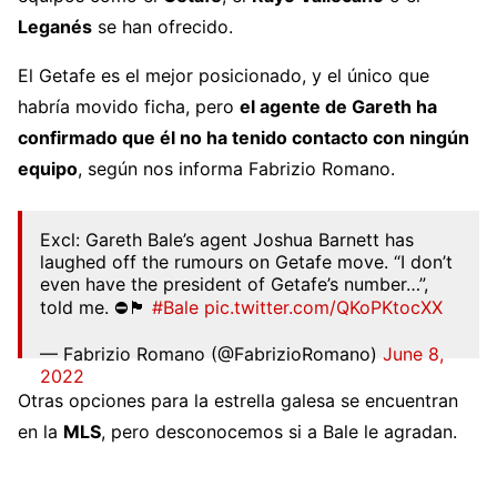
Leganés
se han ofrecido.
El Getafe es el mejor posicionado, y el único que
habría movido ficha, pero
el agente de Gareth ha
confirmado que él no ha tenido contacto con ningún
equipo
, según nos informa Fabrizio Romano.
Excl: Gareth Bale’s agent Joshua Barnett has
laughed off the rumours on Getafe move. “I don’t
even have the president of Getafe’s number…”,
told me. ⛔️🏴󠁧󠁢󠁷󠁬󠁳󠁿
#Bale
pic.twitter.com/QKoPKtocXX
— Fabrizio Romano (@FabrizioRomano)
June 8,
2022
Otras opciones para la estrella galesa se encuentran
en la
MLS
, pero desconocemos si a Bale le agradan.