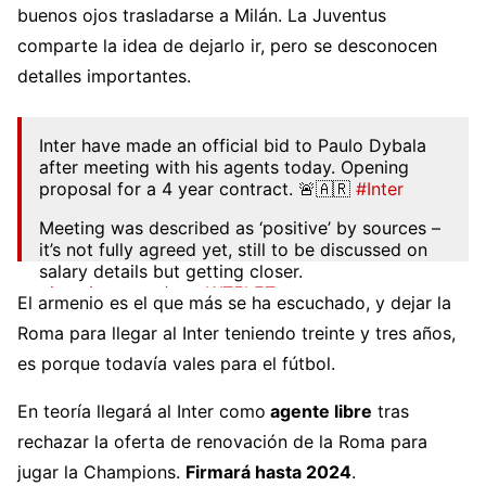
buenos ojos trasladarse a Milán. La Juventus
comparte la idea de dejarlo ir, pero se desconocen
detalles importantes.
Inter have made an official bid to Paulo Dybala
after meeting with his agents today. Opening
proposal for a 4 year contract. 🚨🇦🇷
#Inter
Meeting was described as ‘positive’ by sources –
it’s not fully agreed yet, still to be discussed on
salary details but getting closer.
pic.twitter.com/ucveWT5kET
El armenio es el que más se ha escuchado, y dejar la
— Fabrizio Romano (@FabrizioRomano)
June 8,
Roma para llegar al Inter teniendo treinte y tres años,
2022
es porque todavía vales para el fútbol.
En teoría llegará al Inter como
agente libre
tras
rechazar la oferta de renovación de la Roma para
jugar la Champions.
Firmará hasta 2024
.