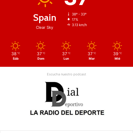
Spain
38º - 33º
17%
3.13 km/h
Clear Sky
38
37
37
37
39
℃
℃
℃
℃
℃
Sáb
Dom
Lun
Mar
Mié
Escucha nuestro podcast