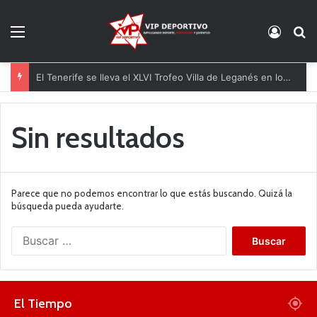
Menú
Acces
B
El Tenerife se lleva el XLVI Trofeo Villa de Leganés en los penaltis
Sin resultados
Parece que no podemos encontrar lo que estás buscando. Quizá la
búsqueda pueda ayudarte.
B
u
s
c
a
El Tiempo
r